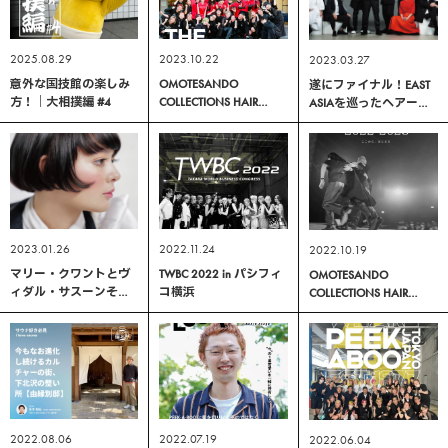
2025.08.29
2023.10.22
2023.03.27
意外な国技館の楽しみ
OMOTESANDO
遂にファイナル！EAST
方！｜大相撲編 #4
COLLECTIONS HAIR
ASIAを巡ったヘアーシ
TRENDS 2023-2024｜
ョー「PEEK-A-BOO
PEEK-A-BOOステージレ
LIVE」 が完結
ポート
2023.01.26
2022.11.24
2022.10.19
マリー・クワントとヴ
TWBC 2022 in パシフィ
OMOTESANDO
ィダル・サスーンそし
コ横浜
COLLECTIONS HAIR
てピーク・ア・ブー
TRENDS 2022-2023｜
PEEK-A-BOO当日レポー
ト
2022.08.06
2022.07.19
2022.06.04