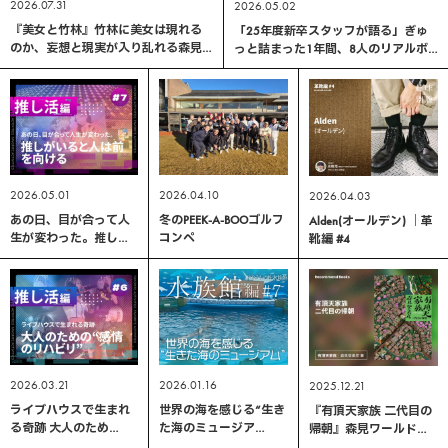
2026.07.31
2026.05.02
『美女と竹林』竹林に美女は現れる
「25年度新卒スタッフが語る」ぎゅ
のか、妄想と現実が入り乱れる森見
っと詰まった1年間、8人のリアルボ
流エッセイ｜森見登美彦 著
イス。
2026.05.01
2026.04.10
2026.04.03
あの日、目が合って人
冬のPEEK-A-BOOゴルフ
Alden(オールデン) ｜革
生が変わった。推しが
コンペ
靴編 #4
いると人は前を向ける
｜推し活編 #7
2026.03.21
2026.01.16
2025.12.21
ライブハウスで生まれ
世界の海を感じる“生き
『有頂天家族 二代目の
る奇跡 大人のため
た海のミュージア
帰朝』森見ワールドに
の“感情のリハビリ”｜
ム”「仙台うみの杜水族
また溺れる、ふわふわ