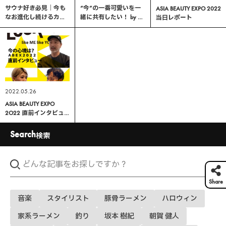
サウナ好き必見｜今も
“今”の一番可愛いを一
ASIA BEAUTY EXPO 2022
なお進化し続けるカル
緒に共有したい！ by 朝
当日レポート
チャーの街、下北沢の
賀 健人
整い所【由縁別邸】
2022.05.26
ASIA BEAUTY EXPO
2O22 直前インタビュ
ー
Search
検索
Share
音楽
スタイリスト
豚骨ラーメン
ハロウィン
家系ラーメン
釣り
坂本 樹紀
朝賀 健人