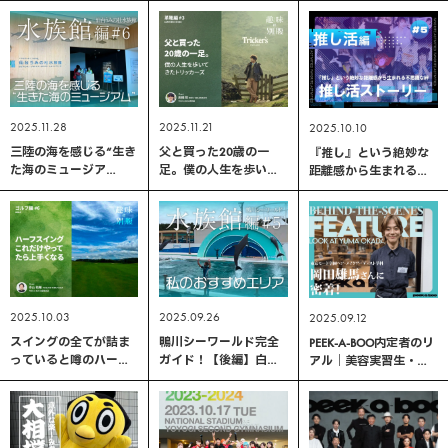
推し活編 #6
館」【後編】 ｜水族館
毛玉の京都奇譚｜森見
編 #7
登美彦 著
2025.11.28
2025.11.21
2025.10.10
三陸の海を感じる“生き
父と買った20歳の一
『推し』という絶妙な
た海のミュージア
足。僕の人生を歩いて
距離感から生まれる不
ム”「仙台うみの杜水族
きたトリッカーズ ｜革
思議な絆｜推し活編 #5
館」【前編】 ｜水族館
靴編 #3
編 #6
2025.10.03
2025.09.26
2025.09.12
スイングの全てが詰ま
鴨川シーワールド完全
PEEK-A-BOO内定者のリ
っていると噂のハーフ
ガイド！【後編】白イ
アル｜美容実習生・岡
スイングこれだけやっ
ルカにウミガメも！盛
田雄馬さんの学びと成
てたら上手くなるって
りだくさん、私のおす
長
よ｜ゴルフ編 #6
すめエリア ｜水族館編
#5