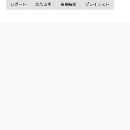
レポート
笑える本
青春映画
プレイリスト
Weekly Ranking
人気記事
1
2
初心者にもやさしい！目黒・駒
旭川ラーメンの名店「蜂屋」の
場の二郎系インスパイア「千里
しょうゆチャーシューメン
眼」へ行ってみた
3
4
5