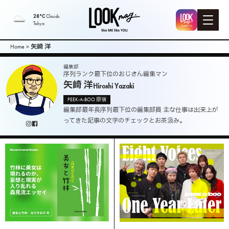
LOOK mag. |
28°C
Clouds
Tokyo
PEEK-A-BOO
Home
>
矢崎 洋
Web
編集部
序列ランク最下位のおじさん編集マン
矢崎 洋
Hiroshi Yazaki
Magazine（
PEEK-A-BOO 原宿
編集部最年長序列最下位の編集部員 主な仕事は出来上が
ピークアブ
ってきた記事の文字のチェックとお茶汲み。
ーウェブマ
ガジン ）