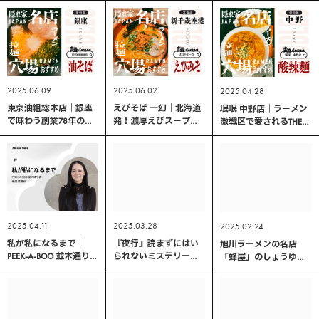
彦 著
ト！
2025.06.09
2025.06.02
2025.04.28
東京油組総本店｜銀座
えびそば 一幻｜北海道
珉珉 中野店｜ラーメン
で味わう創業78年の油
発！濃厚えびスープと
激戦区で愛されるTHE町
そば！カロリー控えめ
選べる3種の味わいを空
中華！
＆W盛り無料の大満足
港で堪能
一杯
2025.04.11
2025.03.28
2025.02.24
私が私になるまで｜
『夜行』読まずにはい
旭川ラーメンの名店
PEEK-A-BOO 並木通り店
られないミステリー体
「蜂屋」のしょうゆチ
嶋田 英理紗
験｜森見登美彦 著
ャーシューメン