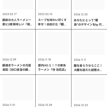
2025.02.17
2025.02.10
2024.12.20
銀座の大人ラーメン一
スープを味わい尽くす
あなたにとって“最
度に2度美味しい「焼き
幸せ！自由が丘「麺う
高”のデザインをby 竹内
あご塩らー麺 たかは
らた」の塩そば＆鯛め
雄汰
し」
しに舌鼓
2024.12.09
2024.11.18
2024.11.11
鍋焼きラーメンの元祖
都内NO.１！？の家系
麺を食らうならここ！
高知［谷口食堂の鍋焼
ラーメン「侍 池尻店」
太麺を超えた超極太
きラーメン］
麺 「麺と未来」
2024.11.01
2024.10.28
2024.10.25