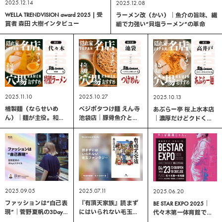
2025.12.14
2025.12.08
WELLA TRENDVISION award 2025 | 受
ラーメン改（かい）｜魚介の旨味、繊
賞者 森田 大樹インタビュー
細で力強い“貝塩ラーメン”の革命
2025.11.10
2025.10.27
2025.10.13
楢製麺（ならせいめ
ベジポタつけ麺 えん寺
あぶらー亭 桜上水本店
ん）｜麺が主役。和の
池袋店｜豚骨魚介と野
｜濃厚だけどクドくな
美意識が光る代々木の
菜の奥深い旨味。背徳
い、中毒性ある一杯に
隠れた名店
感ゼロの濃厚系つけ麺
リピート確定！
2025.09.05
2025.07.11
2025.06.20
ファッションは“自己表
『有頂天家族』読まず
BE STAR EXPO 2025｜
現”｜菅野夏帆の3Days
にはいられない毛玉フ
代々木第一体育館での
スタイル
ァンタジー｜森見登美
ヘアショー出演レポー