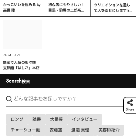
かっこいいを極める by
初心者にもやさしい！
クリエイションを通し
高橋 陸
目黒・駒場の二郎系イ
て人を幸せにします by
ンスパイア「千里眼」
鳴澤 良介
へ行ってみた
2024.10.21
銀座で人気の坦々麺
支那麺「はしご」本店
Search
検索
Share
ロング
読書
大相撲
インタビュー
チャーシュー麺
安藤空
渡邉 真理
美容師紹介