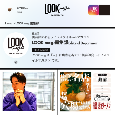
LOOK mag. |
27°C
Clear
Tokyo
PEEK-A-BOO
Home
>
LOOK mag.編集部
Web
編集部
美容師によるライフスタイルwebマガジン
LOOK mag.編集部
Editorial Department
Magazine（
PEEK-A-BOO
LOOK mag.は『人』に焦点を当てた”美容師発ライフスタ
ピークアブ
イルマガジン”です。
ーウェブマ
ガジン ）