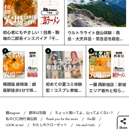
初心者にもやさしい！目黒・駒
ウルトラライト登山体験：燕
場の二郎系インスパイア「千里
岳・大天井岳・常念岳を縦走す
眼」へ行ってみた
る3日間の旅
3
4
5
楊國福 麻辣湯｜銀
初めての夏コミ体験
一蘭 西新宿店｜新宿
座駅徒歩2分で味わ
記！コスプレ参加の
エリア意外と知らな
う、選べる楽しさ×
流れと熱中症対策ま
い、ここが穴場！
やみつきスパイスの
とめ｜コスプレ編
本格マーラータン！
#6
麺stagram
趣味は別腹
ちょっと聞いてよ、山ってよくない？
私の〇〇旅行備忘録
Thank you for the music
The談
LOOK at me!
わたしのクローゼット
Me and Nails
Share