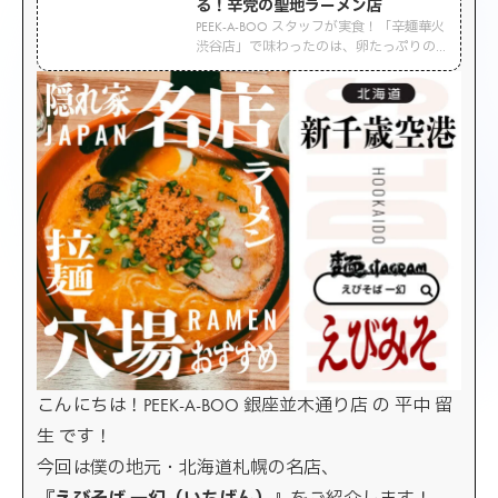
る！辛党の聖地ラーメン店
PEEK-A-BOO スタッフが実食！「辛麺華火
渋谷店」で味わったのは、卵たっぷりの
スープとこんにゃく麺が特徴の辛旨ラー
メン。
こんにちは！PEEK-A-BOO 銀座並木通り店 の 平中 留
生 です！
今回は僕の地元・北海道札幌の名店、