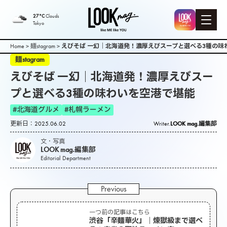
27°C
Clouds
Tokyo
Home
>
麺stagram
>
えびそば 一幻｜北海道発！濃厚えびスープと選べる3種の味
麺stagram
えびそば 一幻｜北海道発！濃厚えびスー
プと選べる3種の味わいを空港で堪能
#北海道グルメ
#札幌ラーメン
更新日：2025.06.02
Writer.
LOOK mag.編集部
文・写真
LOOK mag.編集部
Editorial Department
一つ前の記事はこちら
渋谷「辛麺華火」｜煉獄級まで選べ