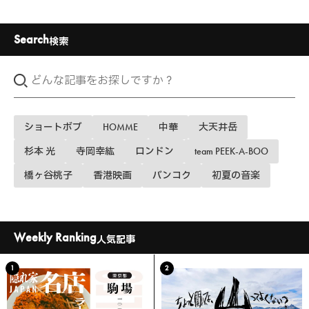
Search
検索
ショートボブ
HOMME
中華
大天井岳
杉本 光
寺岡幸紘
ロンドン
team PEEK-A-BOO
橋ヶ谷桃子
香港映画
バンコク
初夏の音楽
Weekly Ranking
人気記事
1
2