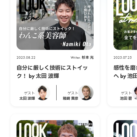
O
W
e
b
2025.08.22
Writer.
杉本 光
2025.07.25
自分に厳しく技術にストイッ
感性を磨
M
ク！ by 太田 波輝
へ by 池
a
ゲスト
ゲスト
ゲスト
太田 波輝
箱崎 貴彦
池田 碧
g
a
z