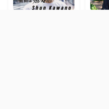
2024.08.30
Writer.
柴田 皓平
2024.04.03
芸術は爆発だ！by 河野 駿
迷わずY
し続ける 
Guest
Guest
Guest
河野 駿
安斎 健太郎
吉田 武史