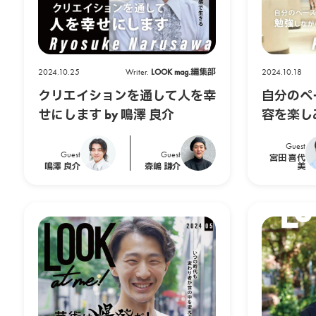
2024.10.25
Writer.
LOOK mag.編集部
2024.10.18
クリエイションを通して人を幸
自分のペ
せにします by 鳴澤 良介
容を楽しみ
Guest
Guest
Guest
宮田 喜代
鳴澤 良介
森嶋 謙介
美