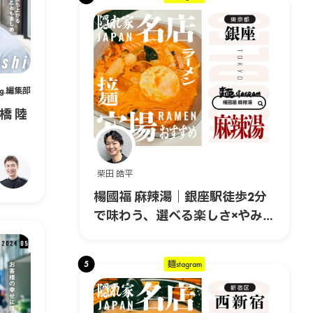
ag.編集部
橋 陸
柴田 皓平
楊國福 麻辣湯｜銀座駅徒歩2分
で味わう、選べる楽しさ×やみつ
きスパイスの本格マーラータ
ン！
5
麺stagram