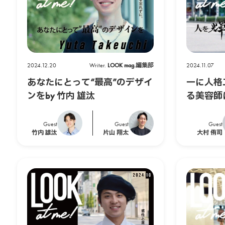
ー
ウ
2024.12.20
Writer.
LOOK mag.編集部
2024.11.07
ェ
あなたにとって“最高”のデザイ
一に人格
ブ
ンをby 竹内 雄汰
る美容師に
司
マ
Guest
Guest
Guest
竹内 雄汰
片山 翔太
大村 侑司
ガ
ジ
ン
）