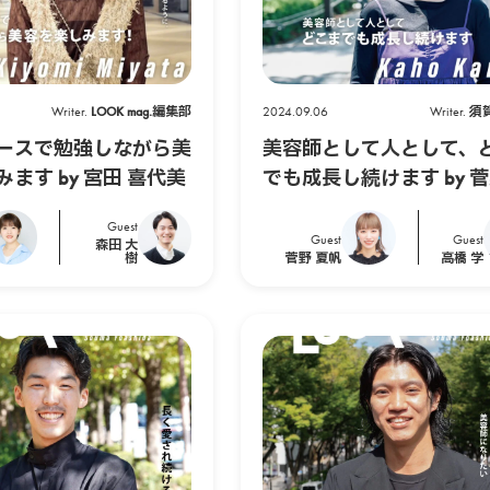
Writer.
LOOK mag.編集部
2024.09.06
Writer.
須
ースで勉強しながら美
美容師として人として、
ます by 宮田 喜代美
でも成長し続けます by 菅
帆
Guest
Guest
Guest
森田 大
樹
菅野 夏帆
高橋 学