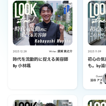
P
E
E
K
2025.12.28
Writer.
須賀 真之介
2025.11.09
-
時代を流動的に捉える美容師
初心の気
By 小林颯
も。by
A
Guest
-
澁谷 アス
カ
B
O