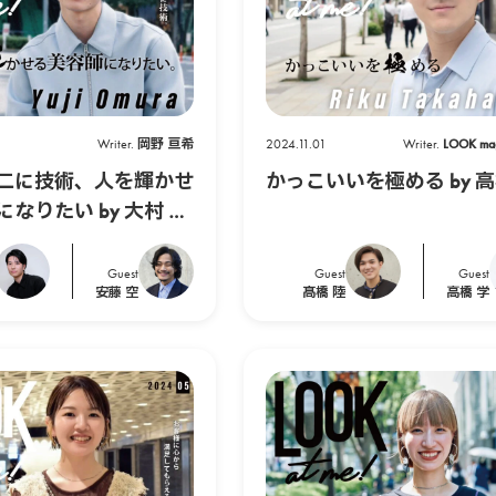
Writer.
岡野 亘希
2024.11.01
Writer.
LOOK m
二に技術、人を輝かせ
かっこいいを極める by 高
なりたい by 大村 侑
Guest
Guest
Guest
安藤 空
髙橋 陸
高橋 学