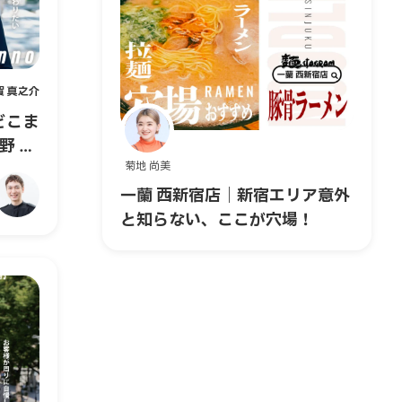
賀 真之介
どこま
野 夏
菊地 尚美
一蘭 西新宿店｜新宿エリア意外
と知らない、ここが穴場！