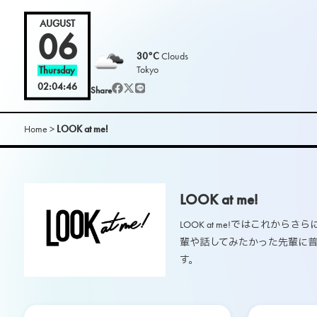
L
AUGUST
06
30°C
Clouds
O
Tokyo
Thursday
02:04:48
Share
O
K
Home
>
LOOK at me!
m
LOOK at me!
a
LOOK at me!ではこれから
g
輩や話してみたかった先輩に
す。
.
|