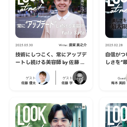
i
n
e
2025.05.30
Writer.
須賀 真之介
2025.02.28
（
技術にしつこく、常にアップデ
自信がつ
ートし続ける美容師 by 佐藤 優
しさを”
ピ
太
師になる 
ゲスト
ゲスト
Guest
ー
佐藤 優太
佐藤 学
梅木 美鈴
ク
ア
ブ