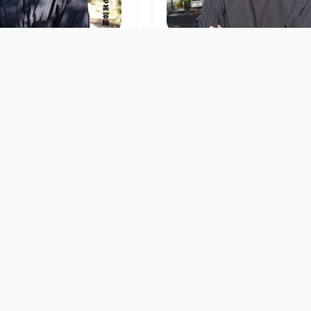
Writer.
岩崎 桃子
2023.10.16
Writer.
須
ES”の姿勢でチャレンジ
いつまでも満足せず、沢
by 吉田 武史
にチャレンジしています by
田 颯馬
Guest
Guest
Guest
栗原 貴史
吉田 颯馬
木下 美咲