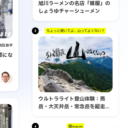
旭川ラーメンの名店「蜂屋」の
しょうゆチャーシューメン
3
ちょっと聞いてよ、山ってよくない？
柴田 皓平
師にな
ウルトラライト登山体験：燕
岳・大天井岳・常念岳を縦走す
る3日間の旅
4
麺stagram