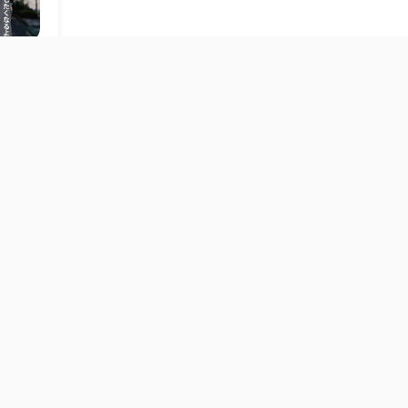
賀 真之介
山の事
 吉