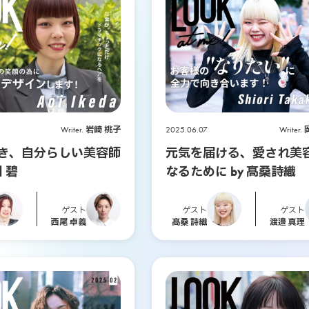
Writer.
岩崎 桃子
2025.06.07
Writer.
き、自分らしい美容師
元気を届ける、愛され美
田 碧
なるために by 髙桑詩織
ゲスト
ゲスト
ゲスト
西尾 卓義
髙桑 詩織
渡邉 真理