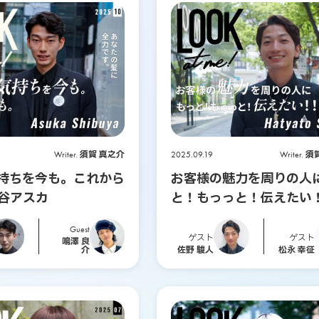
Writer.
須賀 真之介
2025.09.19
Writer.
須
持ちを今も。これから
お客様の魅力を周りの人
澁谷アスカ
と！もっっと！伝えたい
by 佐野 駿人
Guest
ゲスト
ゲスト
鳴澤 良
介
佐野 駿人
松永 幸征