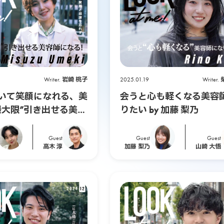
Writer.
岩崎 桃子
2025.01.19
Writer.
いて笑顔になれる、美
会うと心も軽くなる美容
最大限”引き出せる美容
りたい by 加藤 梨乃
by 梅木美鈴
Guest
Guest
Guest
高木 淳
加藤 梨乃
山崎 大悟