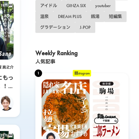
アイドル
GINZA SIX
youtuber
温泉
DREAM PLUS
銭湯
短編集
グラデーション
J-POP
Weekly Ranking
人気記事
賀 真之介
1
麺stagram
にもっ
！！