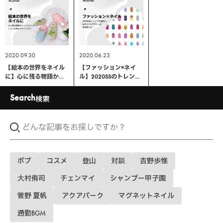
理由と人気デザインを
ンを紹介♡
紹介
2020.09.30
2020.06.23
【絵本の世界をネイル
【ファッション×ネイ
に】心に残る物語から
ル】2020SSのトレンド
インスピレーションを
を指先に。私のネイル
得たデザインたち
デザインの発想源と
Search
検索
は？
ボブ
コスメ
登山
対談
吉野歩惟
大村侑司
チェンマイ
シャンプー甲子園
菅野 夏帆
アクアパーク
マグネットネイル
通勤BGM