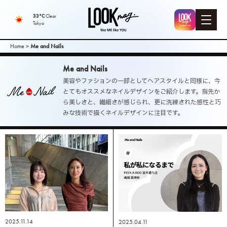
LOOK mag. |
33°C
Clear
Tokyo
PEEK-A-BOO
Home
>
Me and Nails
Web
Me and Nails
美容やファションの一部としてヘアスタイルと同様に、今
Magazine（
とてもオススメなネイルデザインをご紹介します。指先か
ら美しさと、繊細さが感じられ、更に洗練された感性と巧
みな技術で描くネイルデザインに注目です。
ピークアブ
ーウェブマ
ガジン ）
2025.11.14
2025.04.11