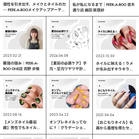
個性を引き出す、メイクとネイルの力
私が私になるまで｜PEEK-A-BOO 並木
― PEEK-A-BOOメイクアップアーティ
通り店 嶋田 英理紗
スト茂田井 × ONEネイリスト吉野対
談
2025.02.21
2024.06.08
2023.10.30
最強の強み｜PEEK-A-
【夏前の必須ケア】手
ネイルに映える！ラメ
BOO ONE店 吉野 歩惟
元・足元ツヤツヤ計画
が生み出すキラキラな
♡おすすめ保湿アイテ
世界
ムをご紹介！
2023.08.16
2023.04.22
2021.06.04
【メンズネイル最前
オンブレネイルってな
【おこもりネイル】名
線】男性でもネイルを
に？｜グラデーション
画から着想を得たセル
楽しむ時代へ！注目の
との違い＆人気デザイ
フネイルアイデア集