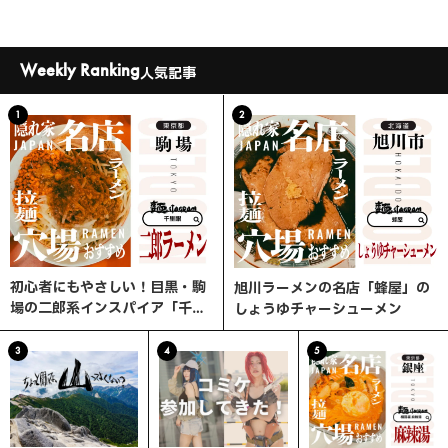
Weekly Ranking
人気記事
1
2
初心者にもやさしい！目黒・駒
旭川ラーメンの名店「蜂屋」の
場の二郎系インスパイア「千里
しょうゆチャーシューメン
眼」へ行ってみた
3
4
5