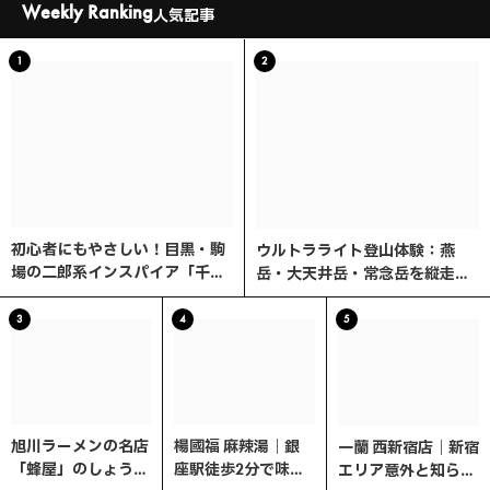
Weekly Ranking
人気記事
1
2
初心者にもやさしい！目黒・駒
ウルトラライト登山体験：燕
場の二郎系インスパイア「千里
岳・大天井岳・常念岳を縦走す
眼」へ行ってみた
る3日間の旅
3
4
5
旭川ラーメンの名店
楊國福 麻辣湯｜銀
一蘭 西新宿店｜新宿
「蜂屋」のしょうゆ
座駅徒歩2分で味わ
エリア意外と知らな