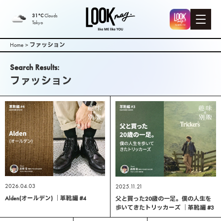
LOOK mag. |
31°C
Clouds
Tokyo
PEEK-A-BOO
Home
>
ファッション
Web
Search Results:
ファッション
Magazine（
ピークアブ
ーウェブマ
ガジン ）
2026.04.03
2025.11.21
Alden(オールデン) ｜革靴編 #4
父と買った20歳の一足。僕の人生を
歩いてきたトリッカーズ ｜革靴編 #3