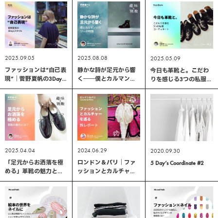
2025.09.05
2025.08.08
2025.05.09
ファッションは“自己表
静かな詩が足元から響
今日も革靴と。こだわ
現”｜菅野夏帆の3Days
く――僕とカルマンソ
りを感じる3つの私服コ
スタイル
ロジーの物語｜革靴編
ーディネート
#2
2025.04.04
2024.06.29
2020.09.30
「足元からお洒落を極
ロンドン＆パリ｜ファ
5 Day’s Coordinate #2
める」革靴の魅力と
ッションとカルチャー
は？｜革靴編 #1
を巡る旅レポート