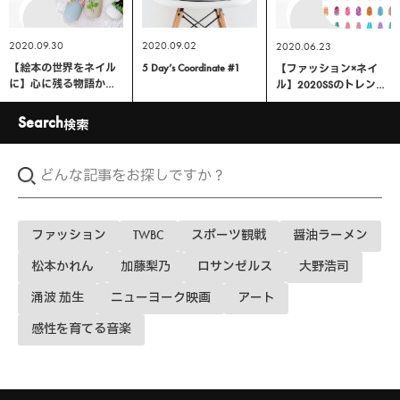
2020.09.30
2020.09.02
2020.06.23
【絵本の世界をネイル
5 Day’s Coordinate #1
【ファッション×ネイ
に】心に残る物語から
ル】2020SSのトレンド
インスピレーションを
を指先に。私のネイル
得たデザインたち
デザインの発想源と
Search
検索
は？
ファッション
TWBC
スポーツ観戦
醤油ラーメン
松本かれん
加藤梨乃
ロサンゼルス
大野浩司
涌波 茄生
ニューヨーク映画
アート
感性を育てる音楽