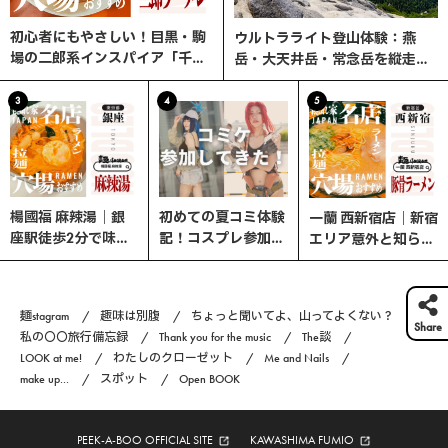
初心者にもやさしい！目黒・駒
ウルトラライト登山体験：燕
場の二郎系インスパイア「千里
岳・大天井岳・常念岳を縦走す
眼」へ行ってみた
る3日間の旅
3
4
5
楊國福 麻辣湯｜銀
初めての夏コミ体験
一蘭 西新宿店｜新宿
座駅徒歩2分で味わ
記！コスプレ参加の
エリア意外と知らな
う、選べる楽しさ×
流れと熱中症対策ま
い、ここが穴場！
やみつきスパイスの
とめ｜コスプレ編
本格マーラータン！
#6
麺stagram
趣味は別腹
ちょっと聞いてよ、山ってよくない？
Share
私の〇〇旅行備忘録
Thank you for the music
The談
LOOK at me!
わたしのクローゼット
Me and Nails
make up...
スポット
Open BOOK
PEEK-A-BOO OFFICIAL SITE
KAWASHIMA FUMIO