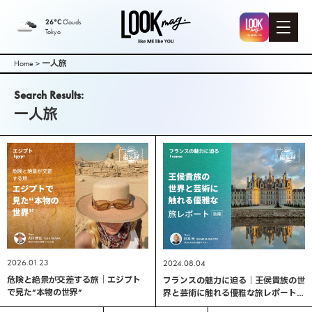
LOOK mag. |
26°C
Clouds
Tokyo
PEEK-A-BOO
Home
>
一人旅
Web
Search Results:
一人旅
Magazine（
ピークアブ
ーウェブマ
ガジン ）
2026.01.23
2024.08.04
危険と絶景が交差する旅｜エジプト
フランスの魅力に迫る｜王侯貴族の世
で見た“本物の世界”
界と芸術に触れる優雅な旅レポート
【後編】