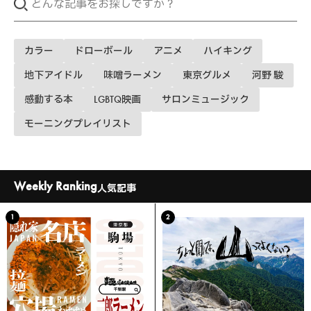
カラー
ドローボール
アニメ
ハイキング
地下アイドル
味噌ラーメン
東京グルメ
河野 駿
感動する本
LGBTQ映画
サロンミュージック
モーニングプレイリスト
Weekly Ranking
人気記事
1
2