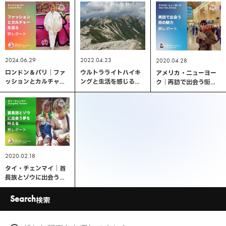
2024.06.29
2022.04.23
2020.04.28
ロンドン＆パリ｜ファ
ウルトラライトハイキ
アメリカ・ニューヨー
ッションとカルチャー
ングと生活を感じる山
ク｜再訪で出会う街の
を巡る旅レポート
の魅力
魅力旅レポート
2020.02.18
タイ・チェンマイ｜首
長族とゾウに出会う夢
を叶える旅レポート
Search
検索