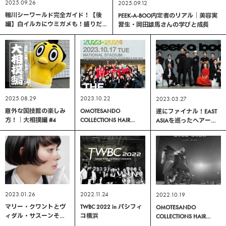
2025.09.26
2025.09.12
鴨川シーワールド完全ガイド！【後
PEEK-A-BOO内定者のリアル｜美容実
編】白イルカにウミガメも！盛りだ
習生・岡田雄馬さんの学びと成長
くさん、私のおすすめエリア ｜水族
館編 #5
2025.08.29
2023.10.22
2023.03.27
意外な国技館の楽しみ
OMOTESANDO
遂にファイナル！EAST
方！｜大相撲編 #4
COLLECTIONS HAIR
ASIAを巡ったヘアーシ
TRENDS 2023-2024｜
ョー「PEEK-A-BOO
PEEK-A-BOOステージレ
LIVE」 が完結
ポート
2023.01.26
2022.11.24
2022.10.19
マリー・クワントとヴ
TWBC 2022 in パシフィ
OMOTESANDO
ィダル・サスーンそし
コ横浜
COLLECTIONS HAIR
てピーク・ア・ブー
TRENDS 2022-2023｜