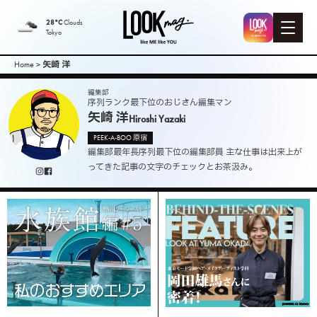
LOOK mag. |
28°C
Clouds
Tokyo
PEEK-A-BOO
Home
>
矢崎 洋
Web
編集部
序列ランク最下位のおじさん編集マン
矢崎 洋
Hiroshi Yazaki
Magazine（
PEEK-A-BOO 原宿
編集部最年長序列最下位の編集部員 主な仕事は出来上が
ピークアブ
ってきた記事の文字のチェックとお茶汲み。
ーウェブマ
ガジン ）