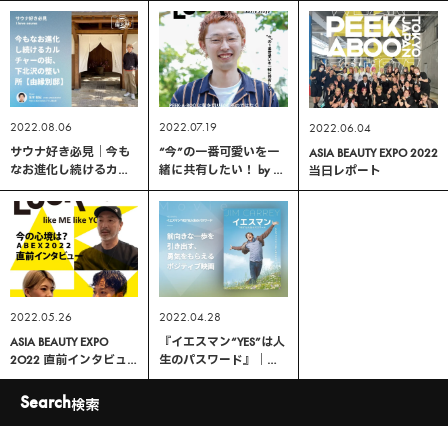
PEEK-A-BOO当日レポー
ト
2022.08.06
2022.07.19
2022.06.04
サウナ好き必見｜今も
“今”の一番可愛いを一
ASIA BEAUTY EXPO 2022
なお進化し続けるカル
緒に共有したい！ by 朝
当日レポート
チャーの街、下北沢の
賀 健人
整い所【由縁別邸】
2022.05.26
2022.04.28
ASIA BEAUTY EXPO
『イエスマン“YES”は人
2O22 直前インタビュ
生のパスワード』｜前
ー
向きな一歩を引き出
す、勇気をもらえるポ
Search
検索
ジティブ映画