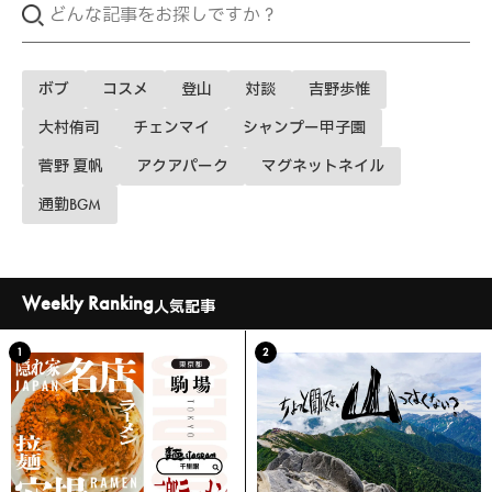
ボブ
コスメ
登山
対談
吉野歩惟
大村侑司
チェンマイ
シャンプー甲子園
菅野 夏帆
アクアパーク
マグネットネイル
通勤BGM
Weekly Ranking
人気記事
1
2