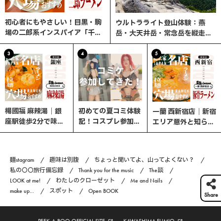
初心者にもやさしい！目黒・駒
ウルトラライト登山体験：燕
場の二郎系インスパイア「千里
岳・大天井岳・常念岳を縦走す
眼」へ行ってみた
る3日間の旅
3
4
5
楊國福 麻辣湯｜銀
初めての夏コミ体験
一蘭 西新宿店｜新宿
座駅徒歩2分で味わ
記！コスプレ参加の
エリア意外と知らな
う、選べる楽しさ×
流れと熱中症対策ま
い、ここが穴場！
やみつきスパイスの
とめ｜コスプレ編
本格マーラータン！
#6
麺stagram
趣味は別腹
ちょっと聞いてよ、山ってよくない？
私の〇〇旅行備忘録
Thank you for the music
The談
LOOK at me!
わたしのクローゼット
Me and Nails
make up...
スポット
Open BOOK
Share