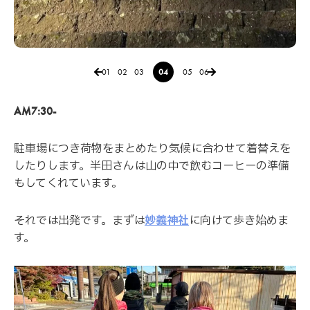
01
02
03
04
05
06
AM7:30-
駐車場につき荷物をまとめたり気候に合わせて着替えを
したりします。半田さんは山の中で飲むコーヒーの準備
もしてくれています。
それでは出発です。まずは
妙義神社
に向けて歩き始めま
す。