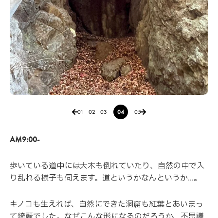
01
02
03
04
05
AM9:00-
歩いている道中には大木も倒れていたり、自然の中で入
り乱れる様子も伺えます。道というかなんというか…。
キノコも生えれば、自然にできた洞窟も紅葉とあいまっ
て綺麗でした。なぜこんな形になるのだろうか、不思議