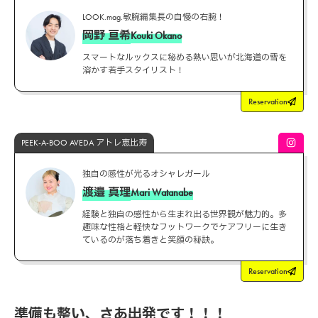
LOOK.mag.敏腕編集長の自慢の右腕！
岡野 亘希
Kouki Okano
スマートなルックスに秘める熱い思いが北海道の雪を
溶かす若手スタイリスト！
Reservation
PEEK-A-BOO AVEDA アトレ恵比寿
独自の感性が光るオシャレガール
渡邉 真理
Mari Watanabe
経験と独自の感性から生まれ出る世界観が魅力的。多
趣味な性格と軽快なフットワークでケアフリーに生き
ているのが落ち着きと笑顔の秘訣。
Reservation
準備も整い、さあ出発です！！！