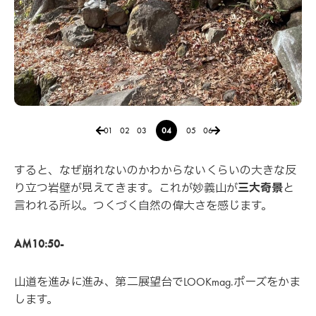
01
02
03
04
05
06
すると、なぜ崩れないのかわからないくらいの大きな反
り立つ岩壁が見えてきます。これが妙義山が
三大奇景
と
言われる所以。つくづく自然の偉大さを感じます。
AM10:50-
山道を進みに進み、第二展望台でLOOKmag.ポーズをかま
します。