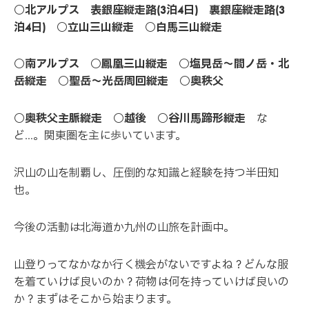
○北アルプス 表銀座縦走路(3泊4日) 裏銀座縦走路(3
泊4日) ○立山三山縦走 ○白馬三山縦走
○南アルプス ○鳳凰三山縦走 ○塩見岳〜間ノ岳・北
岳縦走 ○聖岳〜光岳周回縦走 ○奥秩父
○奥秩父主脈縦走 ○越後 ○谷川馬蹄形縦走
な
ど…。関東圏を主に歩いています。
沢山の山を制覇し、圧倒的な知識と経験を持つ半田知
也。
今後の活動は北海道か九州の山旅を計画中。
山登りってなかなか行く機会がないですよね？どんな服
を着ていけば良いのか？荷物は何を持っていけば良いの
か？まずはそこから始まります。