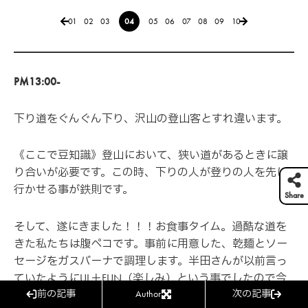
01
02
03
04
05
06
07
08
09
10
PM13:00-
下り道をぐんぐん下り、沢山の登山客とすれ違います。
《ここで豆知識》登山において、狭い道があるときに譲
り合いが必要です。この時、下りの人が登りの人を先に
行かせる事が鉄則です。
Share
そして、遂にきました！！！お食事タイム。過酷な道を
きた私たちは腹ペコです。事前に用意した、乾麺とソー
LOOK mag.編集部
Editorial Department
セージをガスバーナで調理します。半田さんが以前言っ
ていたようにUL＋FUN（楽しみ）という事でしたので今
前の記事
Author
次の記事
回のお食事タイムをすごく楽しみにしていました。
このライターの記事一覧