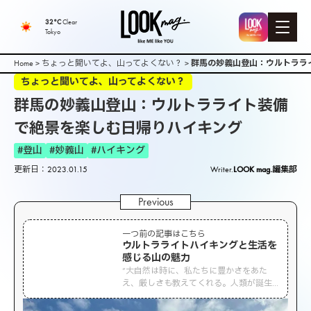
32°C
Clear
Tokyo
Home
>
ちょっと聞いてよ、山ってよくない？
>
群馬の妙義山登山：ウルトララ
ちょっと聞いてよ、山ってよくない？
群馬の妙義山登山：ウルトラライト装備
で絶景を楽しむ日帰りハイキング
#登山
#妙義山
#ハイキング
更新日：2023.01.15
Writer.
LOOK mag.編集部
一つ前の記事はこちら
ウルトラライトハイキングと生活を
感じる山の魅力
”大自然は時に、私たちに豊かさをあた
え、厳しさも教えてくれる。人類が誕生
し今でも常にそばに居続けてくれてい
る。大自然は様々な顔色も魅せてくれ