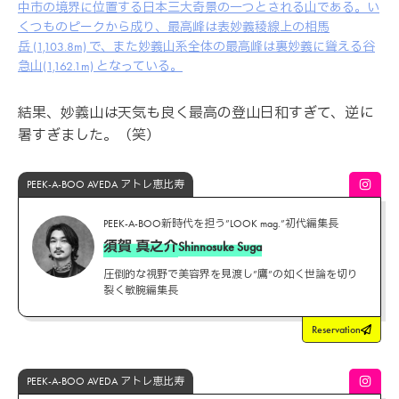
中市の境界に位置する日本三大奇景の一つとされる山である。い
くつものピークから成り、最高峰は表妙義稜線上の相馬
岳 (1,103.8m) で、また妙義山系全体の最高峰は裏妙義に聳える谷
急山(1,162.1m) となっている。
結果、妙義山は天気も良く最高の登山日和すぎて、逆に
暑すぎました。（笑）
PEEK-A-BOO AVEDA アトレ恵比寿
PEEK-A-BOO新時代を担う”LOOK mag.”初代編集長
須賀 真之介
Shinnosuke Suga
圧倒的な視野で美容界を見渡し”鷹”の如く世論を切り
裂く敏腕編集長
Reservation
PEEK-A-BOO AVEDA アトレ恵比寿