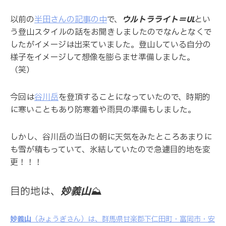
以前の
半田さんの記事の中
で、
ウルトラライト＝UL
とい
う登山スタイルの話をお聞きしましたのでなんとなくで
したがイメージは出来ていました。登山している自分の
様子をイメージして想像を膨らませ準備しました。
（笑）
今回は
谷川岳
を登頂することになっていたので、時期的
に寒いこともあり防寒着や雨具の準備もしました。
しかし、谷川岳の当日の朝に天気をみたところあまりに
も雪が積もっていて、氷結していたので急遽目的地を変
更！！！
目的地は、
妙義山
⛰
妙義山
（みょうぎさん）は、群馬県甘楽郡下仁田町・富岡市・安