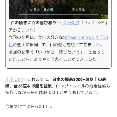
”
百の頂きに百の喜びあり
”‐
深田久弥
（ウィキペディ
アからリンク）
今回の企画は、登山大好きな
NEWoMan新宿店 半田知
也
の登山に帯同して、山の魅力を感じてきました。
前回の記事で「いつかご一緒したいです」と言って
いたことを、ようやく叶えることができました。
半田 知也
はこれまでに、
日本の標高3000m峰以上の高
峰
、
全23座中15座を登頂
。ロングトレイルの縦走経験も
多数しながら長期休暇には山ごもりもしています。
今までに主に登った山は、