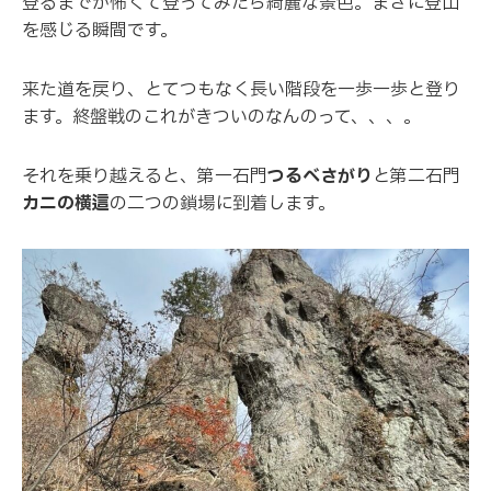
登るまでが怖くて登ってみたら綺麗な景色。まさに登山
を感じる瞬間です。
来た道を戻り、とてつもなく長い階段を一歩一歩と登り
ます。終盤戦のこれがきついのなんのって、、、。
それを乗り越えると、第一石門
つるべさがり
と第二石門
カニの横這
の二つの鎖場に到着します。