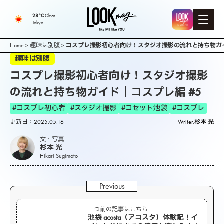
28°C
Clear
Tokyo
Home
>
趣味は別腹
>
コスプレ撮影初心者向け！スタジオ撮影の流れと持ち物ガイ
趣味は別腹
コスプレ撮影初心者向け！スタジオ撮影
の流れと持ち物ガイド｜コスプレ編 #5
#コスプレ初心者
#スタジオ撮影
#コセット池袋
#コスプレ
更新日：2025.05.16
Writer.
杉本 光
文・写真
杉本 光
Hikari Sugimoto
一つ前の記事はこちら
池袋 acosta（アコスタ）体験記！イ