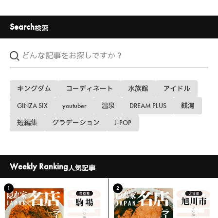
Search
検索
キングダム
コーディネート
水族館
アイドル
GINZA SIX
youtuber
温泉
DREAM PLUS
銭湯
短編集
グラデーション
J-POP
Weekly Ranking
人気記事
1
2