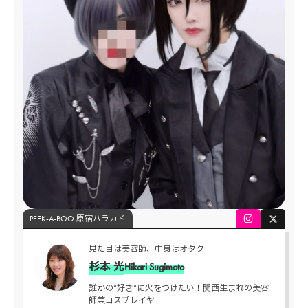
PEEK-A-BOO 原宿ハラカド
見た目は美容師、中身はオタク
杉本 光
Hikari Sugimoto
誰かの”好き”に火をつけたい！関西生まれの美容
師兼コスプレイヤー