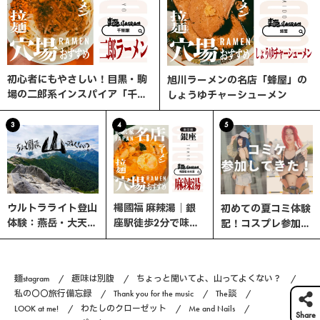
初心者にもやさしい！目黒・駒
旭川ラーメンの名店「蜂屋」の
場の二郎系インスパイア「千里
しょうゆチャーシューメン
眼」へ行ってみた
3
4
5
ウルトラライト登山
楊國福 麻辣湯｜銀
初めての夏コミ体験
体験：燕岳・大天井
座駅徒歩2分で味わ
記！コスプレ参加の
岳・常念岳を縦走す
う、選べる楽しさ×
流れと熱中症対策ま
る3日間の旅
やみつきスパイスの
とめ｜コスプレ編
本格マーラータン！
#6
麺stagram
趣味は別腹
ちょっと聞いてよ、山ってよくない？
私の〇〇旅行備忘録
Thank you for the music
The談
LOOK at me!
わたしのクローゼット
Me and Nails
Share