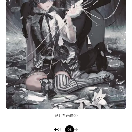
見せた画像①
01
02