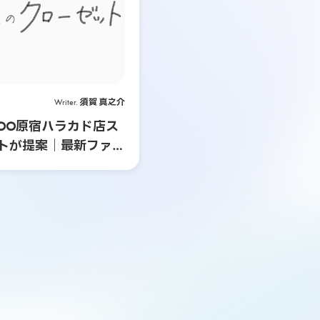
Writer.
須賀 真之介
A-BOO原宿ハラカド店ス
トが提案｜最新ファッ
ーデ特集