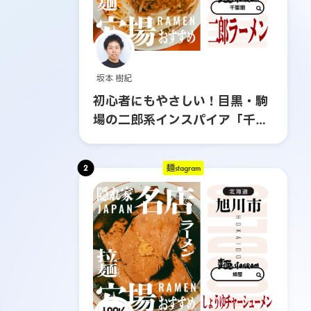
坂本 樹紀
初心者にもやさしい！目黒・駒
場の二郎系インスパイア「千里
眼」へ行ってみた
2
麺stagram