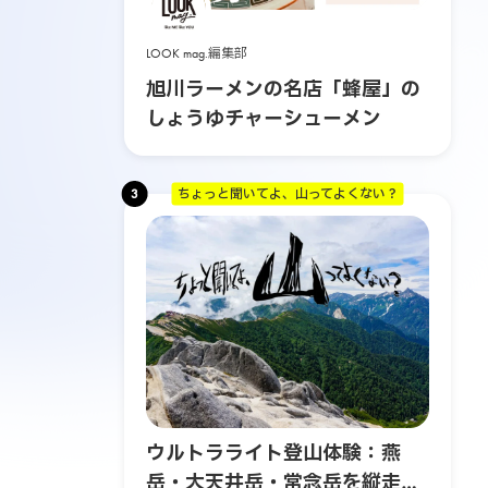
LOOK mag.編集部
旭川ラーメンの名店「蜂屋」の
しょうゆチャーシューメン
3
ちょっと聞いてよ、山ってよくない？
ウルトラライト登山体験：燕
岳・大天井岳・常念岳を縦走す