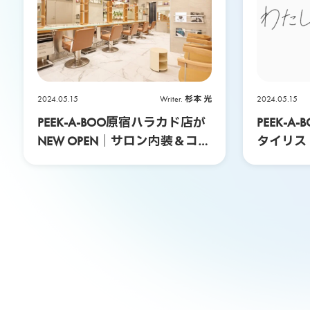
P
E
E
2024.05.15
Writer.
杉本 光
2024.05.15
PEEK-A-BOO原宿ハラカド店が
PEEK-
K
NEW OPEN｜サロン内装＆コン
タイリス
セプトを徹底紹介！
ションコ
-
A
-
B
O