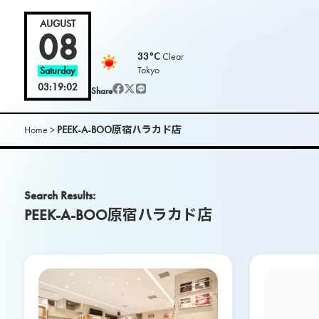
L
AUGUST
08
33°C
Clear
O
Tokyo
Saturday
03:19:04
Share
O
K
Home
>
PEEK-A-BOO原宿ハラカド店
m
Search Results:
a
PEEK-A-BOO原宿ハラカド店
g
.
|