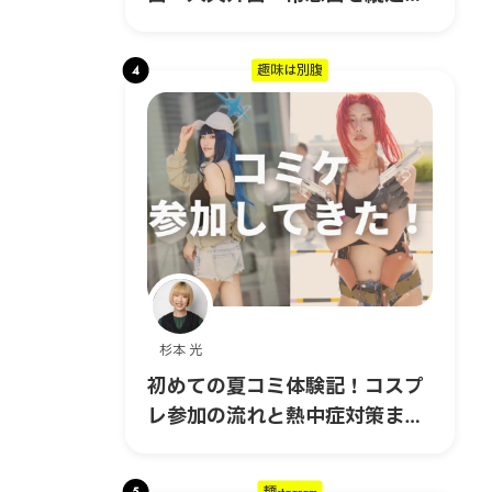
る3日間の旅
4
趣味は別腹
杉本 光
初めての夏コミ体験記！コスプ
レ参加の流れと熱中症対策まと
め｜コスプレ編 #6
5
麺stagram