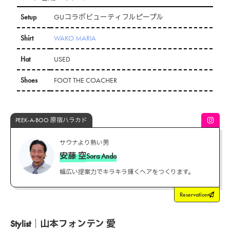
Setup
GUコラボビューティフルピープル
Shirt
WAKO MARIA
Hat
USED
Shoes
FOOT THE COACHER
PEEK-A-BOO 原宿ハラカド
サウナより熱い男
安藤 空
Sora Ando
幅広い提案力でキラキラ輝くヘアをつくります。
Reservation
Stylist｜山本フォンテン 愛