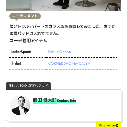
コーデコメント
セントラルアパートのカラス族を意識してみました。さすが
に肩パッドは入れてません。
コーデ着用アイテム
jacket&pants
Fumito Ganryu
T-shirt
CORNER SHOP by CASBA
PEEK-A-BOO 原宿ハラカド
飯田 健太郎
Kentaro Iida
Reservation