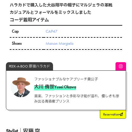
ハラカドで購入した大谷翔平の帽子にマルジェラの革靴
カジュアルとフォーマルをミックスしました
コーデ着用アイテム
Cap
CAP47
Shoes
Maison Margiela
PEEK-A-BOO 原宿ハラカド
ファッショナブルなケアブリーチ貴公子
大川 侑世
Yusei Okawa
音楽、ファッションと多彩な才能が溢れ、優しさも滲
み出る青森産プリンス
Reservation
Stylist｜安藤 空