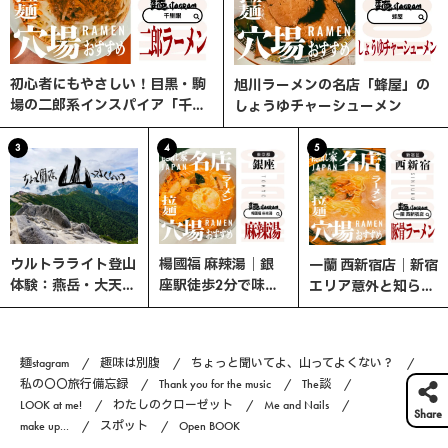
初心者にもやさしい！目黒・駒
旭川ラーメンの名店「蜂屋」の
場の二郎系インスパイア「千里
しょうゆチャーシューメン
眼」へ行ってみた
3
4
5
ウルトラライト登山
楊國福 麻辣湯｜銀
一蘭 西新宿店｜新宿
体験：燕岳・大天井
座駅徒歩2分で味わ
エリア意外と知らな
岳・常念岳を縦走す
う、選べる楽しさ×
い、ここが穴場！
る3日間の旅
やみつきスパイスの
本格マーラータン！
麺stagram
趣味は別腹
ちょっと聞いてよ、山ってよくない？
私の〇〇旅行備忘録
Thank you for the music
The談
LOOK at me!
わたしのクローゼット
Me and Nails
Share
make up...
スポット
Open BOOK