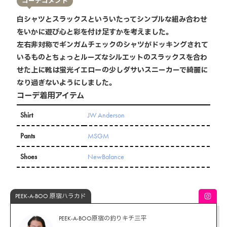
コーデコメント
白シャツとスラックスといういたってシンプルな組み合わせ
をいかに遊び心と彩を付け足すかを考えました。
左右非対称でギンガムチェックのシャツがドッキングされて
いるものとちょっとルーズなシルエットのスラックスを合わ
せた上に靴は蛍光イエローの少しダサいスニーカーで綺麗に
なり過ぎないようにしました。
コーデ着用アイテム
Shirt
JW Anderson
Pants
MSGM
Shoes
NewBalance
PEEK-A-BOO 原宿ハラカド
PEEK-A-BOO原宿の釣りキチ三平