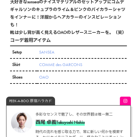
大好きなsunseaのナイスマテリアルのセットアップにコムデ
ギャルソンのキュプラのライム＆ピンクのバイカラーシャツ
をインナーに！洋服からヘアカラーのインスピレーション
も！
靴は少し背が高く見えるOAOのレザースニーカーを。（笑）
コーデ着用アイテム
Setup
SANSEA
Shirt
COMME des GARCONS
Shoes
OAO
PEEK-A-BOO 原宿ハラカド
多彩なセンスで魅了し、その世界観は唯一無二
西尾 卓義
Takuyoshi Nishio
時代の流れを感じ取る力で、常に新しい何かを模索す