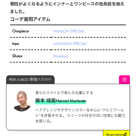
相性がよくなるようにインナーとワンピースの色系統を揃え
ました。
コーデ着用アイテム
Onepiece
MAISON SPECIAL
tops
M0AISON SPECIAL
Shoes
Rosebud
PEEK-A-BOO 原宿ハラカド
柔らかスマイルで皆んなを虜にする
森本 成美
Narumi Morimoto
ヘアアレンジやデザインカラーを中心に”ナルミワール
ド”を炸裂させる。 スイーツが好きな甘い性格にも魅力
を感じる。
Reservation