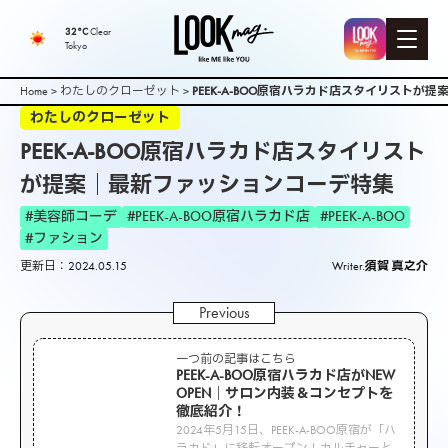
32°C
Clear
Tokyo
Home
>
わたしのクローゼット
>
PEEK-A-BOO原宿ハラカド店スタイリストが
わたしのクローゼット
PEEK-A-BOO原宿ハラカド店スタイリスト
が提案｜最新ファッションコーデ特集
#美容師コーデ
#PEEK-A-BOO原宿ハラカド店
#PEEK-A-BOO
#ファション
更新日：2024.05.15
Writer.
須賀 真之介
一つ前の記事はこちら
PEEK-A-BOO原宿ハラカド店がNEW
OPEN｜サロン内装＆コンセプトを
徹底紹介！
2024年5月15日、PEEK-A-BOO原宿が「ハ