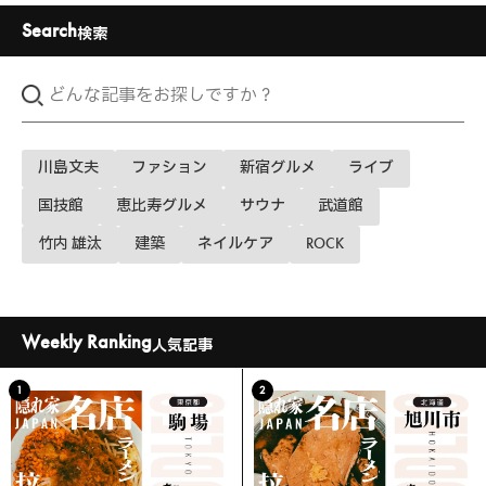
Search
検索
川島文夫
ファション
新宿グルメ
ライブ
国技館
恵比寿グルメ
サウナ
武道館
竹内 雄汰
建築
ネイルケア
ROCK
Weekly Ranking
人気記事
1
2