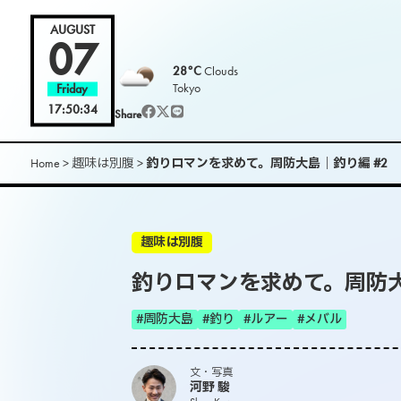
AUGUST
07
28°C
Clouds
Tokyo
Friday
17:50:36
Share
Home
>
趣味は別腹
>
釣りロマンを求めて。周防大島｜釣り編 #2
趣味は別腹
釣りロマンを求めて。周防大
#周防大島
#釣り
#ルアー
#メバル
文・写真
河野 駿