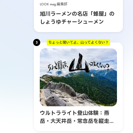
LOOK mag.編集部
旭川ラーメンの名店「蜂屋」の
しょうゆチャーシューメン
3
ちょっと聞いてよ、山ってよくない？
ウルトラライト登山体験：燕
岳・大天井岳・常念岳を縦走す
る3日間の旅