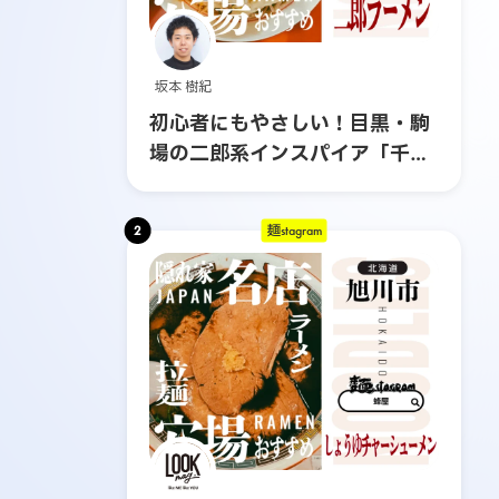
坂本 樹紀
初心者にもやさしい！目黒・駒
場の二郎系インスパイア「千里
眼」へ行ってみた
2
麺stagram