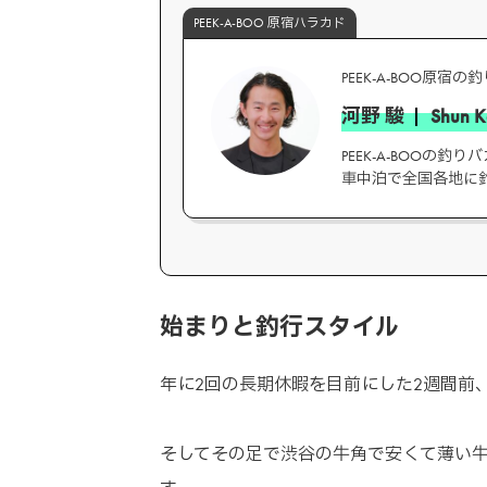
PEEK-A-BOO 原宿ハラカド
PEEK-A-BOO原宿
河野 駿
Shun 
PEEK-A-BOOの
車中泊で全国各地に
始まりと釣行スタイル
年に2回の長期休暇を目前にした2週間前
そしてその足で渋谷の牛角で安くて薄い