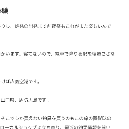
体験
乗りし、始発の出発まで前夜祭もこれがまた楽しいんで
向かいます。寝てないので、電車で降りる駅を寝過ごさな
つけば広島空港です。
は山口県、周防大島です！
、そこでしか買えない釣具を買うのもこの旅の醍醐味の
超ローカルショップに立ち寄り、最近の釣果情報を聞い