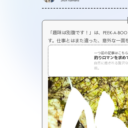
Shun Kawano
「趣味は別腹です！」は、PEEK-A-
す。仕事とはまた違った、意外な一面
一つ前の記事はこち
釣りロマンを求め
自然に癒される贅沢な趣
術。