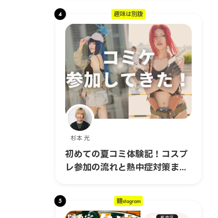
4
趣味は別腹
杉本 光
初めての夏コミ体験記！コスプ
レ参加の流れと熱中症対策まと
め｜コスプレ編 #6
5
麺stagram