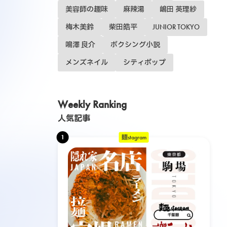
美容師の趣味
麻辣湯
嶋田 英理紗
梅木美鈴
柴田皓平
JUNIOR TOKYO
鳴澤 良介
ボクシング小説
メンズネイル
シティポップ
Weekly Ranking
人気記事
1
麺stagram