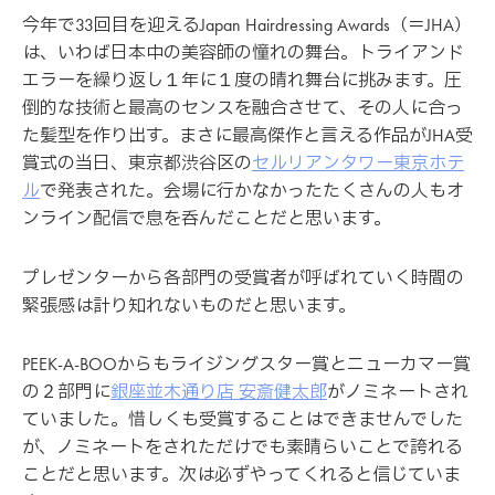
今年で33回目を迎えるJapan Hairdressing Awards（＝JHA）
は、いわば日本中の美容師の憧れの舞台。トライアンド
エラーを繰り返し１年に１度の晴れ舞台に挑みます。圧
倒的な技術と最高のセンスを融合させて、その人に合っ
た髪型を作り出す。まさに最高傑作と言える作品がJHA受
賞式の当日、東京都渋谷区の
セルリアンタワー東京ホテ
ル
で発表された。会場に行かなかったたくさんの人もオ
ンライン配信で息を呑んだことだと思います。
プレゼンターから各部門の受賞者が呼ばれていく時間の
緊張感は計り知れないものだと思います。
PEEK-A-BOOからもライジングスター賞とニューカマー賞
の２部門に
銀座並木通り店 安斎健太郎
がノミネートされ
ていました。惜しくも受賞することはできませんでした
が、ノミネートをされただけでも素晴らいことで誇れる
ことだと思います。次は必ずやってくれると信じていま