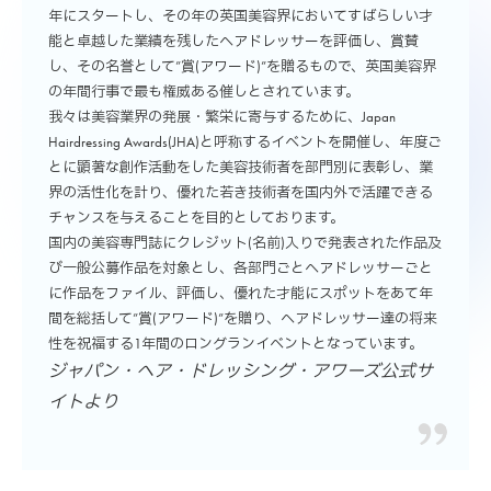
年にスタートし、その年の英国美容界においてすばらしい才
能と卓越した業績を残したヘアドレッサーを評価し、賞賛
し、その名誉として”賞(アワード)”を贈るもので、英国美容界
の年間行事で最も権威ある催しとされています。
我々は美容業界の発展・繁栄に寄与するために、Japan
Hairdressing Awards(JHA)と呼称するイベントを開催し、年度ご
とに顕著な創作活動をした美容技術者を部門別に表彰し、業
界の活性化を計り、優れた若き技術者を国内外で活躍できる
チャンスを与えることを目的としております。
国内の美容専門誌にクレジット(名前)入りで発表された作品及
び一般公募作品を対象とし、各部門ごとヘアドレッサーごと
に作品をファイル、評価し、優れた才能にスポットをあて年
間を総括して”賞(アワード)”を贈り、ヘアドレッサー達の将来
性を祝福する1年間のロングランイベントとなっています。
ジャパン・へア・ドレッシング・アワーズ公式サ
イトより