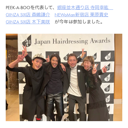
PEEK-A-BOOを代表して、
銀座並木通り店 寺岡幸紘
GINZA SIX店 森嶋謙介
NEWoMan新宿店 栗原貴史
GINZA SIX店 木下美咲
が今年は参加しました。