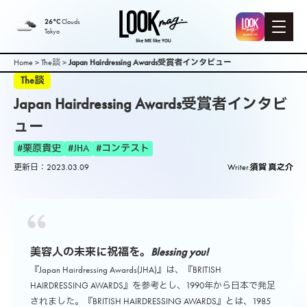
26°C
Clouds
Tokyo
Home
>
The談
>
Japan Hairdressing Awards受賞者インタビュー
The談
Japan Hairdressing Awards受賞者インタビ
ュー
#栗原貴史
#JHA
#コンテスト
更新日：2023.03.09
Writer.
須賀 真之介
美容人の未来に祝福を。
Blessing you!
『Japan Hairdressing Awards(JHA)』は、『BRITISH
HAIRDRESSING AWARDS』を参考とし、1990年から日本で発足
されました。『BRITISH HAIRDRESSING AWARDS』とは、1985