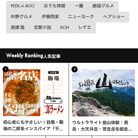
PEEK-A-BOO
おうち時間
一蘭
銀座グルメ
中野グルメ
伊藤雨潔
ニューヨーク
ヘアショー
高橋 陸
恋愛小説
KOH
レゲエ
Weekly Ranking
人気記事
1
2
初心者にもやさしい！目黒・駒
ウルトラライト登山体験：燕
場の二郎系インスパイア「千里
岳・大天井岳・常念岳を縦走す
眼」へ行ってみた
る3日間の旅