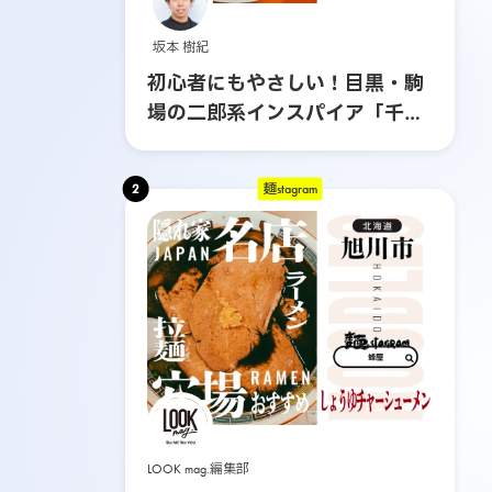
坂本 樹紀
初心者にもやさしい！目黒・駒
場の二郎系インスパイア「千里
眼」へ行ってみた
2
麺stagram
LOOK mag.編集部