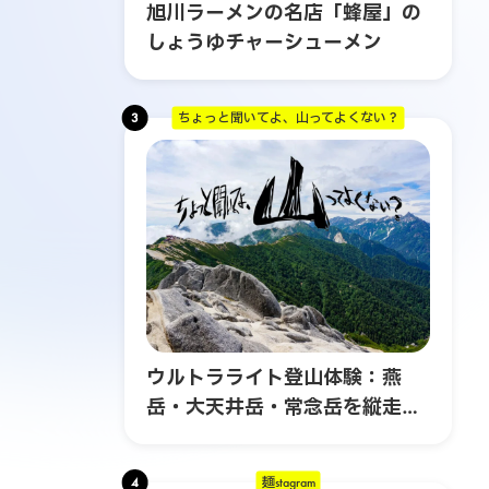
旭川ラーメンの名店「蜂屋」の
しょうゆチャーシューメン
3
ちょっと聞いてよ、山ってよくない？
ウルトラライト登山体験：燕
岳・大天井岳・常念岳を縦走す
る3日間の旅
4
麺stagram