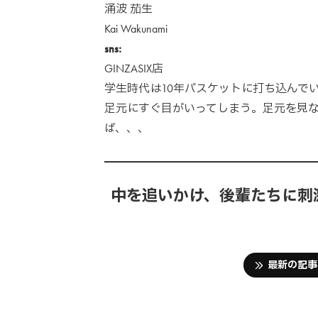
涌波 茄生
Kai Wakunami
sns:
GINZASIX店
学生時代は10年バスケットに打ち込んで
足元にすぐ目がいってしまう。足元を見
ば、、、
中を追いかけ、後輩たちに刺
最新の記事