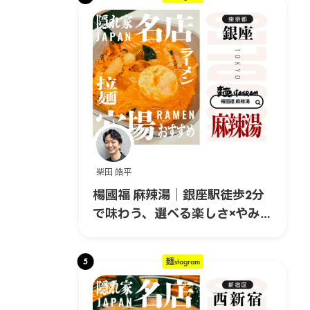
柴田 皓平
楊國福 麻辣湯｜銀座駅徒歩2分
で味わう、選べる楽しさ×やみつ
きスパイスの本格マーラータ
ン！
5
麺stagram