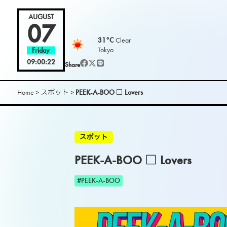
AUGUST
07
31°C
Clear
Tokyo
Friday
09:00:24
Share
Home
>
スポット
>
PEEK-A-BOO □ Lovers
スポット
PEEK-A-BOO □ Lovers
#PEEK-A-BOO