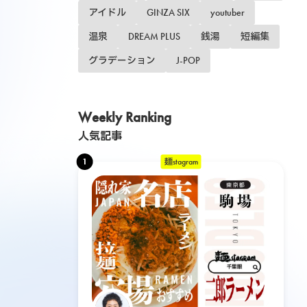
アイドル
GINZA SIX
youtuber
温泉
DREAM PLUS
銭湯
短編集
グラデーション
J-POP
Weekly Ranking
人気記事
1
麺stagram