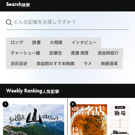
Search
検索
ロング
読書
大相撲
インタビュー
チャーシュー麺
安藤空
渡邉 真理
美容師紹介
吉田武史
美容師おすすめ映画
ラメ
映画音楽
Weekly Ranking
人気記事
1
2