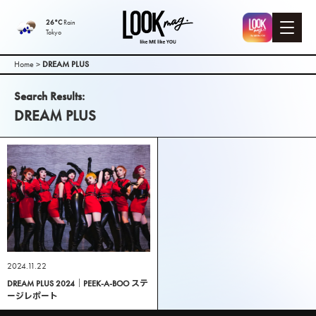
LOOK mag. |
26°C
Rain
Tokyo
PEEK-A-BOO
Home
>
DREAM PLUS
Web
Search Results:
DREAM PLUS
Magazine（
ピークアブ
ーウェブマ
ガジン ）
2024.11.22
DREAM PLUS 2024｜PEEK-A-BOO ステ
ージレポート