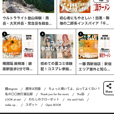
ウルトラライト登山体験：燕
初心者にもやさしい！目黒・駒
岳・大天井岳・常念岳を縦走す
場の二郎系インスパイア「千里
る3日間の旅
眼」へ行ってみた
3
4
5
楊國福 麻辣湯｜銀
初めての夏コミ体験
一蘭 西新宿店｜新宿
座駅徒歩2分で味わ
記！コスプレ参加の
エリア意外と知らな
う、選べる楽しさ×
流れと熱中症対策ま
い、ここが穴場！
やみつきスパイスの
とめ｜コスプレ編
本格マーラータン！
#6
麺stagram
趣味は別腹
ちょっと聞いてよ、山ってよくない？
Share
私の〇〇旅行備忘録
Thank you for the music
The談
LOOK at me!
わたしのクローゼット
Me and Nails
make up...
スポット
Open BOOK