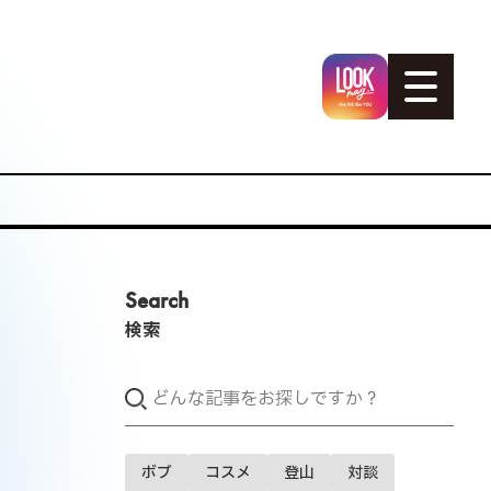
Search
検索
ボブ
コスメ
登山
対談