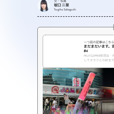
文・写真
坂口 ニ葉
Tsugiha Sakaguchi
一つ前の記事はこち
まだまだいます。
#4
FRUITSZIPPE
してオタクとの絆まで