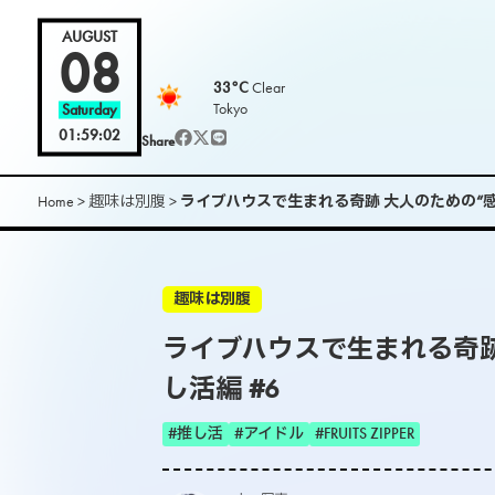
AUGUST
08
33°C
Clear
Tokyo
Saturday
01:59:04
Share
Home
>
趣味は別腹
>
ライブハウスで生まれる奇跡 大人のための“感
趣味は別腹
ライブハウスで生まれる奇跡
し活編 #6
#推し活
#アイドル
#FRUITS ZIPPER