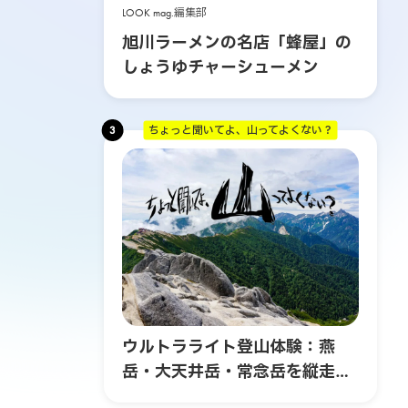
LOOK mag.編集部
旭川ラーメンの名店「蜂屋」の
しょうゆチャーシューメン
3
ちょっと聞いてよ、山ってよくない？
ウルトラライト登山体験：燕
岳・大天井岳・常念岳を縦走す
る3日間の旅