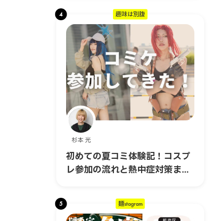
4
趣味は別腹
杉本 光
初めての夏コミ体験記！コスプ
レ参加の流れと熱中症対策まと
め｜コスプレ編 #6
5
麺stagram