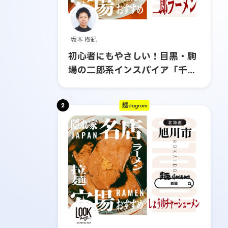
坂本 樹紀
初心者にもやさしい！目黒・駒
場の二郎系インスパイア「千里
眼」へ行ってみた
2
麺stagram