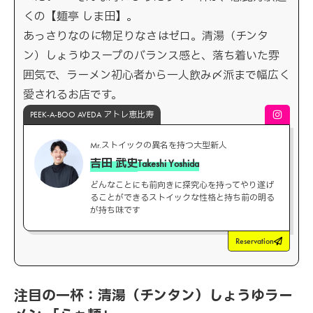
くの【麺亭 しま田】。
あっさりなのに物足りなさはゼロ。清湯（チンタ
ン）しょうゆスープのバランス感と、落ち着いた雰
囲気で、ラーメン初心者から一人飲み〆派まで幅広く
愛されるお店です。
PEEK-A-BOO AVEDA アトレ恵比寿
Mr.ストイックの異名を持つ大型新人
吉田 武史
Takeshi Yoshida
どんなことにも前向きに探究心を持ってやり遂げ
ることができるストイックな性格と持ち前の明る
が持ち味です
Reservation
注目の一杯：清湯（チンタン）しょうゆラー