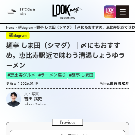
33°C
Clouds
Tokyo
Home
>
麺stagram
>
麺亭 しま田（シマダ）｜〆にもおすすめ。恵比寿駅近で味
麺stagram
麺亭 しま田（シマダ）｜〆にもおすす
め。恵比寿駅近で味わう清湯しょうゆラ
ーメン
#恵比寿グルメ
#ラーメン巡り
#麺亭 しま田
更新日：2026.01.19
Writer.
須賀 真之介
文・写真
吉田 武史
Takeshi Yoshida