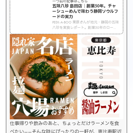
一つ前の記事はこちら
五味八珍 島田店｜創業50年。チャ
ーシューめんで味わう静岡ソウルフ
ードの実力
PEEK-A-BOO 栗原さんが地元・静岡の五味
八珍を実食レポート。創業50年のローカ
ルチェーンが誇るチャーシューめんは、
懐かしくもクセになる“町中華”の王道。静
岡ソウルフードの実力を紹介！
仕事帰りや飲みのあと、ちょっとだけラーメンを食
べたい——そんな時にぴったりの一軒が、恵比寿駅近