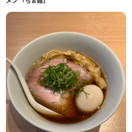
メン 「らぁ麺」