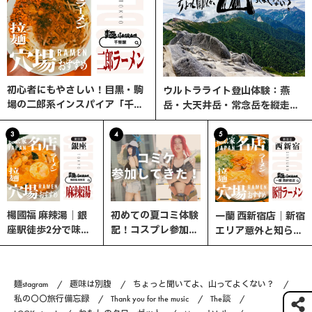
初心者にもやさしい！目黒・駒
ウルトラライト登山体験：燕
場の二郎系インスパイア「千里
岳・大天井岳・常念岳を縦走す
眼」へ行ってみた
る3日間の旅
3
4
5
楊國福 麻辣湯｜銀
初めての夏コミ体験
一蘭 西新宿店｜新宿
座駅徒歩2分で味わ
記！コスプレ参加の
エリア意外と知らな
う、選べる楽しさ×
流れと熱中症対策ま
い、ここが穴場！
やみつきスパイスの
とめ｜コスプレ編
本格マーラータン！
#6
麺stagram
趣味は別腹
ちょっと聞いてよ、山ってよくない？
私の〇〇旅行備忘録
Thank you for the music
The談