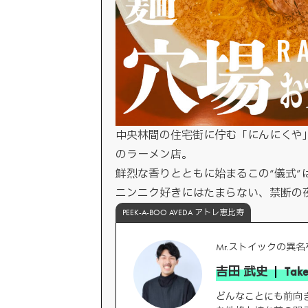
中央林間の住宅街に佇む「にんにくや
のラーメン店。
鮮烈な香りとともに始まるこの“儀式
ニンニク好きにはたまらない、禁断の
PEEK-A-BOO AVEDA アトレ恵比寿
Mr.ストイックの異
吉田 武史
Take
どんなことにも前向