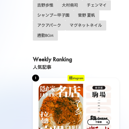
吉野歩惟
大村侑司
チェンマイ
シャンプー甲子園
菅野 夏帆
アクアパーク
マグネットネイル
通勤BGM
Weekly Ranking
人気記事
1
麺stagram