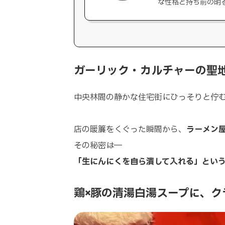
な性格と持ち前の明
ガーリック・カルチャーの聖
中央林間の静かな住宅街にひっそりと佇
店の暖簾をくぐった瞬間から、
ラーメン
その秘密は──
「生にんにくを自ら潰して入れる」とい
鶏×豚の清湯白湯スープに、