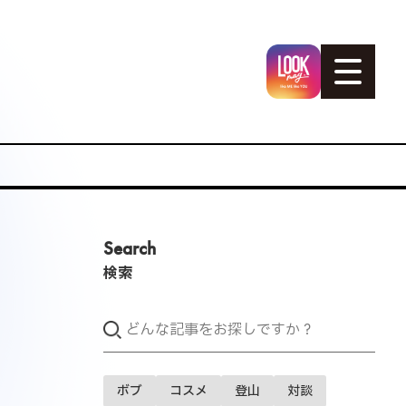
Search
検索
ボブ
コスメ
登山
対談