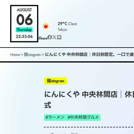
AUGUST
06
29°C
Clear
Tokyo
Thursday
22:35:08
Share
Home
>
麺stagram
>
にんにくや 中央林間店｜休日前限定。一口で
麺stagram
にんにくや 中央林間店｜
式
#ラーメン
#中央林間グルメ