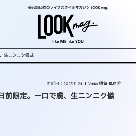
美容師目線のライフスタイルマガジン LOOK mag.
虜、生ニンニク儀式
更新日：2025.11.24
Writer.
須賀 真之介
休日前限定。一口で虜、生ニンニク儀