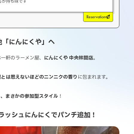
るが持ち味です
Reservation
地「にんにくや」へ
む一軒のラーメン屋、
にんにくや 中央林間店
。
屋とは思えないほどのニンニクの香り
に包まれます。
う、まさかの参加型スタイル
！
クラッシュにんにくでパンチ追加！