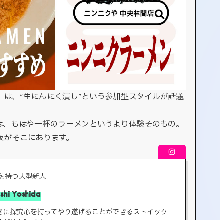
」は、“生にんにく潰し”という参加型スタイルが話題
”は、もはや一杯のラーメンというより体験そのもの。
夜がそこにあります。
名を持つ大型新人
shi Yoshida
きに探究心を持ってやり遂げることができるストイック