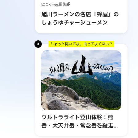
LOOK mag.編集部
旭川ラーメンの名店「蜂屋」の
しょうゆチャーシューメン
3
ちょっと聞いてよ、山ってよくない？
ウルトラライト登山体験：燕
岳・大天井岳・常念岳を縦走す
る3日間の旅