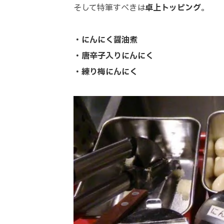
そして特筆すべきは
卓上トッピング
。
・にんにく醤油煮
・唐辛子入りにんにく
・練り梅にんにく