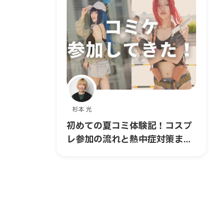
杉本 光
初めての夏コミ体験記！コスプ
レ参加の流れと熱中症対策まと
め｜コスプレ編 #6