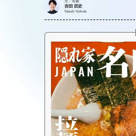
文・写真
吉田 武史
Takeshi Yoshida