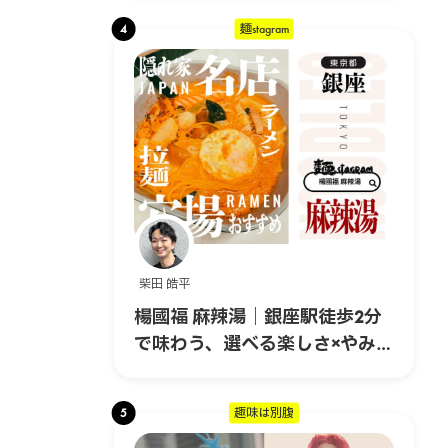
4
麺stagram
柴田 皓平
楊國福 麻辣湯｜銀座駅徒歩2分
で味わう、選べる楽しさ×やみつ
きスパイスの本格マーラータ
ン！
5
趣味は別腹