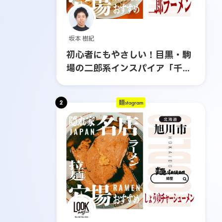
坂本 樹紀
初心者にもやさしい！目黒・駒
場の二郎系インスパイア「千里
眼」へ行ってみた
2
麺stagram