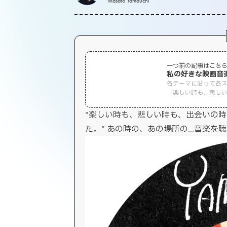
Masato Yamauchi
一つ前の記事はこち
私の好きな映画音
各テーマに沿って各ス
「楽しい時も、悲し
あった。あの時の、あ
“楽しい時も、悲しい時も、出会いの
た。” あの時の、あの場所の…音楽を