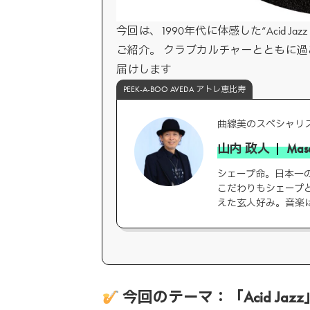
今回は、1990年代に体感した“Acid 
ご紹介。 クラブカルチャーとともに
届けします
PEEK-A-BOO AVEDA アトレ恵比寿
曲線美のスペシャリ
山内 政人
Mas
シェープ命。日本一
こだわりもシェープ
えた玄人好み。音楽
今回のテーマ：「Acid Jazz