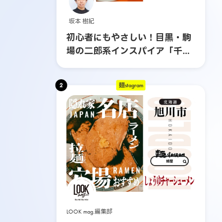
坂本 樹紀
初心者にもやさしい！目黒・駒
場の二郎系インスパイア「千里
眼」へ行ってみた
2
麺stagram
LOOK mag.編集部