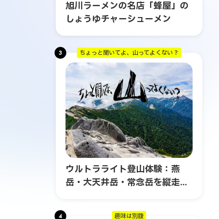
旭川ラーメンの名店「蜂屋」の
しょうゆチャーシューメン
3
ちょっと聞いてよ、山ってよくない？
ウルトラライト登山体験：燕
岳・大天井岳・常念岳を縦走す
る3日間の旅
4
趣味は別腹