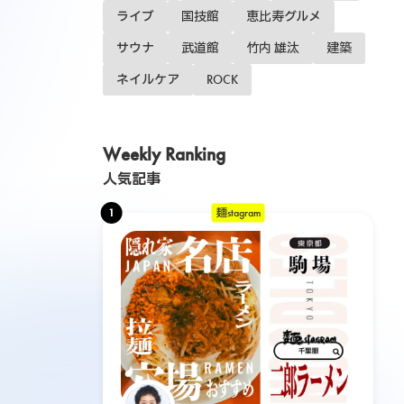
ライブ
国技館
恵比寿グルメ
サウナ
武道館
竹内 雄汰
建築
ネイルケア
ROCK
Weekly Ranking
人気記事
1
麺stagram