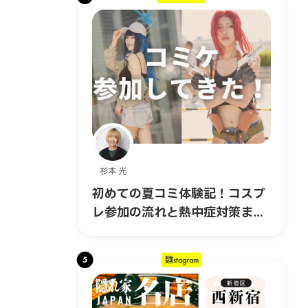
杉本 光
初めての夏コミ体験記！コスプ
レ参加の流れと熱中症対策まと
め｜コスプレ編 #6
5
麺stagram