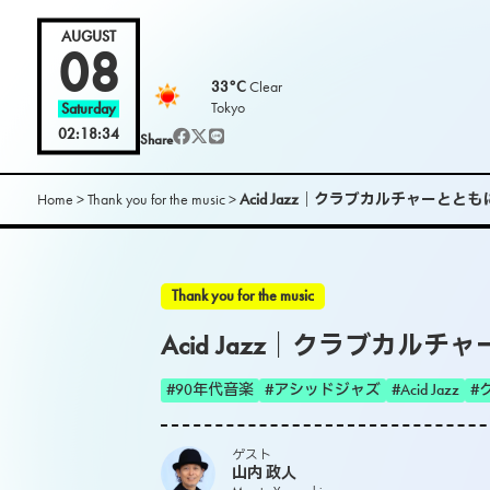
AUGUST
08
33°C
Clear
Tokyo
Saturday
02:18:35
Share
Home
>
Thank you for the music
>
Acid Jazz｜クラブカルチャーと
Thank you for the music
Acid Jazz｜クラブカル
#90年代音楽
#アシッドジャズ
#Acid Jazz
#
ゲスト
山内 政人