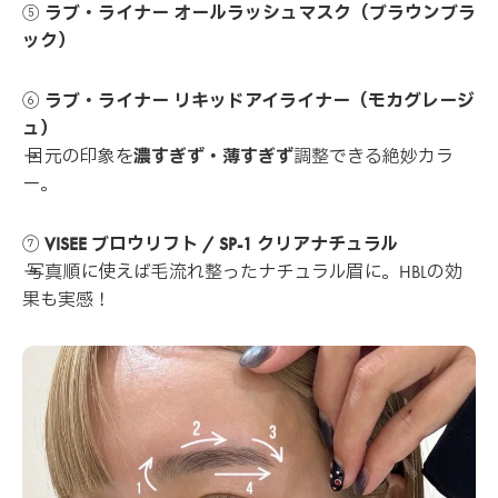
⑤
ラブ・ライナー オールラッシュマスク（ブラウンブラ
ック）
⑥
ラブ・ライナー リキッドアイライナー（モカグレージ
ュ）
→ 目元の印象を
濃すぎず・薄すぎず
調整できる絶妙カラ
ー。
⑦
VISEE ブロウリフト / SP-1 クリアナチュラル
→ 写真順に使えば毛流れ整ったナチュラル眉に。HBLの効
果も実感！