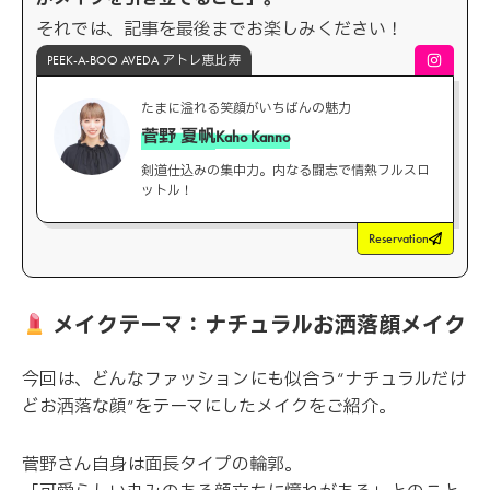
それでは、記事を最後までお楽しみください！
PEEK-A-BOO AVEDA アトレ恵比寿
たまに溢れる笑顔がいちばんの魅力
菅野 夏帆
Kaho Kanno
剣道仕込みの集中力。内なる闘志で情熱フルスロ
ットル！
Reservation
メイクテーマ：ナチュラルお洒落顔メイク
今回は、どんなファッションにも似合う“ナチュラルだけ
どお洒落な顔”をテーマにしたメイクをご紹介。
菅野さん自身は面長タイプの輪郭。