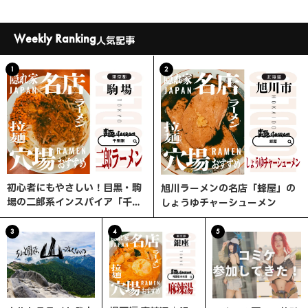
Weekly Ranking
人気記事
1
2
初心者にもやさしい！目黒・駒
旭川ラーメンの名店「蜂屋」の
場の二郎系インスパイア「千里
しょうゆチャーシューメン
眼」へ行ってみた
3
4
5