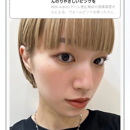
んのりやさしいピンクを
PEEK-A-BOOアトレ恵比寿店の渡邉真理さ
んによる、ウォームピンクを使った大人
の秋メイク。目尻にビビッドピンクをプ
ラスすることで、ナチュラルだけど遊び
心のある目元に。初心者にもおすすめの
カラーメイクHOW TOを紹介。