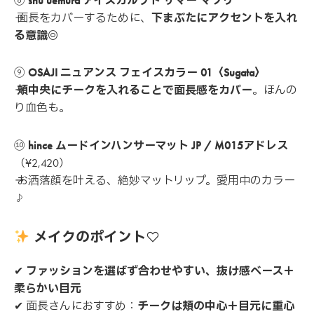
⑧
shu uemura アイスカルプト サマー マツリ
→ 面長をカバーするために、
下まぶたにアクセントを入れ
る意識◎
⑨
OSAJI ニュアンス フェイスカラー 01〈Sugata〉
→
頬中央にチークを入れることで面長感をカバー
。ほんの
り血色も。
⑩
hince ムードインハンサーマット JP / M015アドレス
（¥2,420）
→ お洒落顔を叶える、絶妙マットリップ。愛用中のカラー
♪
メイクのポイント♡
✔
ファッションを選ばず合わせやすい、抜け感ベース＋
柔らかい目元
✔ 面長さんにおすすめ：
チークは頬の中心＋目元に重心