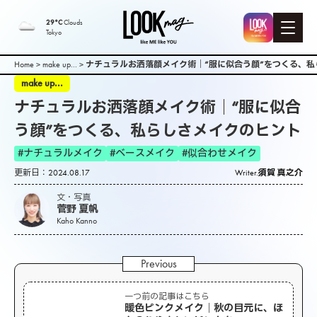
29°C
Clouds
Tokyo
Home
>
make up...
>
ナチュラルお洒落顔メイク術｜“服に似合う顔”をつくる、
make up...
ナチュラルお洒落顔メイク術｜“服に似合
う顔”をつくる、私らしさメイクのヒント
#ナチュラルメイク
#ベースメイク
#似合わせメイク
更新日：2024.08.17
Writer.
須賀 真之介
文・写真
菅野 夏帆
Kaho Kanno
一つ前の記事はこちら
暖色ピンクメイク｜秋の目元に、ほ