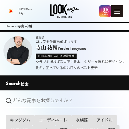
LOOK mag. |
33°C
Clear
Tokyo
PEEK-A-BOO
Home
>
寺山 祐輔
Web
編集部
ゴルフも仕事も飛ばします
寺山 祐輔
Yusuke Terayama
Magazine（
PEEK-A-BOO AVEDA 池袋東武
クラブを握ればスコアに挑み、シザーを握ればデザインに
ピークアブ
挑む。狙っているのは日々のベスト更新！
ーウェブマ
Search
検索
ガジン ）
キングダム
コーディネート
水族館
アイドル