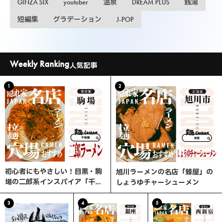
GINZA SIX
youtuber
温泉
DREAM PLUS
銭湯
短編集
グラデーション
J-POP
Weekly Ranking
人気記事
1
2
初心者にもやさしい！目黒・駒
旭川ラーメンの名店「蜂屋」の
場の二郎系インスパイア「千里
しょうゆチャーシューメン
眼」へ行ってみた
3
4
5