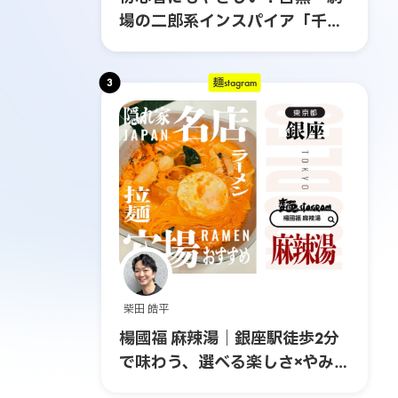
場の二郎系インスパイア「千里
眼」へ行ってみた
3
麺stagram
柴田 皓平
楊國福 麻辣湯｜銀座駅徒歩2分
で味わう、選べる楽しさ×やみつ
きスパイスの本格マーラータ