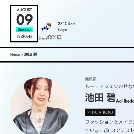
L
AUGUST
09
27°C
Rain
O
Tokyo
Sunday
13:20:49
Share
O
K
Home
>
池田 碧
m
編集部
a
ルーティンに欠かせな
池田 碧
g
Aoi Iked
PEEK-A-BOO
.
ファッションとメイク
|
ています
コンテスト