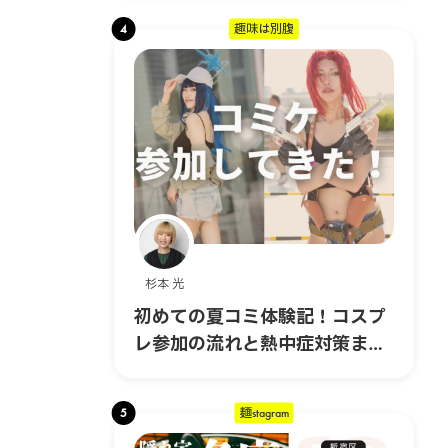
ン！
4
趣味は別腹
杉本 光
初めての夏コミ体験記！コスプ
レ参加の流れと熱中症対策まと
め｜コスプレ編 #6
5
麺stagram