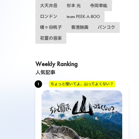
大天井岳
杉本 光
寺岡幸紘
ロンドン
team PEEK-A-BOO
橋ヶ谷桃子
香港映画
バンコク
初夏の音楽
Weekly Ranking
人気記事
1
ちょっと聞いてよ、山ってよくない？