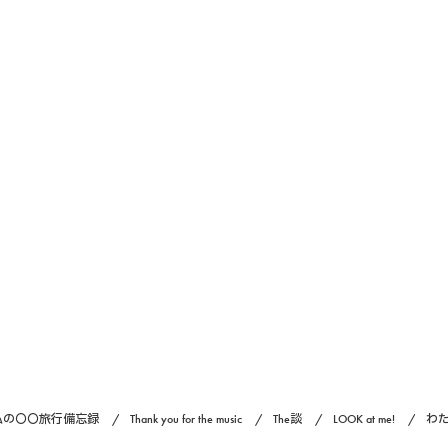
私の〇〇旅行備忘録
Thank you for the music
The談
LOOK at me!
わ