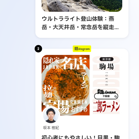
ウルトラライト登山体験：燕
岳・大天井岳・常念岳を縦走す
る3日間の旅
2
麺stagram
坂本 樹紀
初心者にもやさしい！目黒・駒