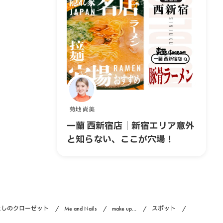
菊地 尚美
一蘭 西新宿店｜新宿エリア意外
と知らない、ここが穴場！
たしのクローゼット
Me and Nails
make up...
スポット