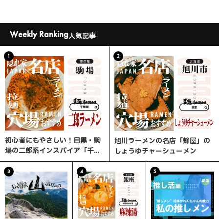
Weekly Ranking
人気記事
1
2
初心者にもやさしい！目黒・駒
旭川ラーメンの名店「蜂屋」の
場の二郎系インスパイア「千里
しょうゆチャーシューメン
眼」へ行ってみた
3
4
5