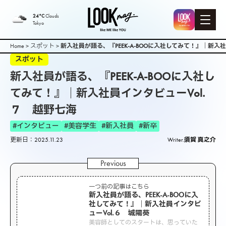
24°C
Clouds
Tokyo
Home
>
スポット
>
新入社員が語る、『PEEK-A-BOOに入社してみて！』｜新入
スポット
新入社員が語る、『PEEK-A-BOOに入社し
てみて！』｜新入社員インタビューVol.
７ 越野七海
#インタビュー
#美容学生
#新入社員
#新卒
更新日：2025.11.23
Writer.
須賀 真之介
一つ前の記事はこちら
新入社員が語る、PEEK-A-BOOに入
社してみて！』｜新入社員インタビ
ューVol.６ 城陽葵
美容師としてのスタートは、思っていた