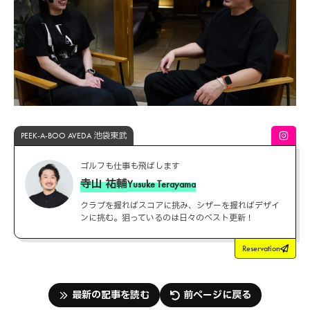
PEEK-A-BOO AVEDA 池袋東武
ゴルフも仕事も飛ばします
寺山 祐輔
Yusuke Terayama
クラブを握ればスコアに挑み、シザーを握ればデザイ
ンに挑む。狙っているのは日々のベスト更新！
Reservation
最新の記事を読む
前ページに戻る