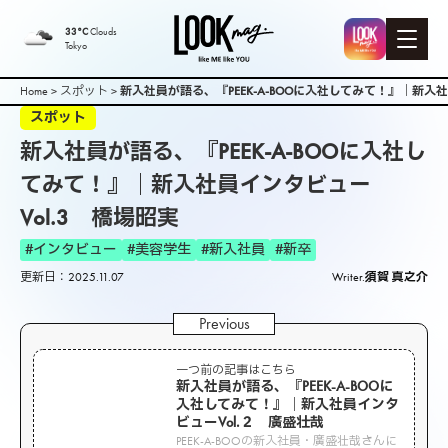
33°C
Clouds
Tokyo
Home
>
スポット
>
新入社員が語る、『PEEK-A-BOOに入社してみて！』｜新入社
スポット
新入社員が語る、『PEEK-A-BOOに入社し
てみて！』｜新入社員インタビュー
Vol.3 橋場昭実
#インタビュー
#美容学生
#新入社員
#新卒
更新日：2025.11.07
Writer.
須賀 真之介
一つ前の記事はこちら
新入社員が語る、『PEEK-A-BOOに
入社してみて！』｜新入社員インタ
ビューVol.２ 廣盛壮哉
PEEK-A-BOOの新入社員・廣盛壮哉さんに