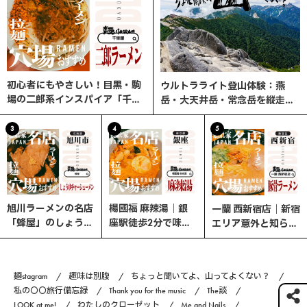
初心者にもやさしい！目黒・駒
ウルトラライト登山体験：燕
場の二郎系インスパイア「千里
岳・大天井岳・常念岳を縦走す
眼」へ行ってみた
る3日間の旅
3
4
5
旭川ラーメンの名店
楊國福 麻辣湯｜銀
一蘭 西新宿店｜新宿
「蜂屋」のしょうゆ
座駅徒歩2分で味わ
エリア意外と知らな
チャーシューメン
う、選べる楽しさ×
い、ここが穴場！
やみつきスパイスの
本格マーラータン！
麺stagram
趣味は別腹
ちょっと聞いてよ、山ってよくない？
私の〇〇旅行備忘録
Thank you for the music
The談
LOOK at me!
わたしのクローゼット
Me and Nails