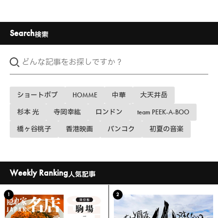
Search
検索
ショートボブ
HOMME
中華
大天井岳
杉本 光
寺岡幸紘
ロンドン
team PEEK-A-BOO
橋ヶ谷桃子
香港映画
バンコク
初夏の音楽
Weekly Ranking
人気記事
1
2