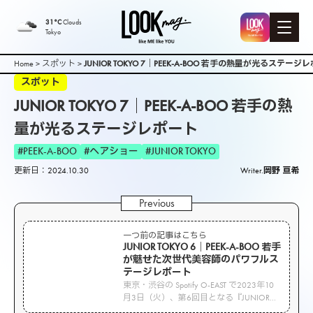
31°C
Clouds
Tokyo
Home
>
スポット
>
JUNIOR TOKYO 7｜PEEK-A-BOO 若手の熱量が光るステージ
スポット
JUNIOR TOKYO 7｜PEEK-A-BOO 若手の熱
量が光るステージレポート
#PEEK-A-BOO
#ヘアショー
#JUNIOR TOKYO
更新日：2024.10.30
Writer.
岡野 亘希
一つ前の記事はこちら
JUNIOR TOKYO 6｜PEEK-A-BOO 若手
が魅せた次世代美容師のパワフルス
テージレポート
東京・渋谷の Spotify O-EAST で2023年10
月3日（火）、第6回目となる『JUNIOR
TOKYO 6』が開催されました。このイベ