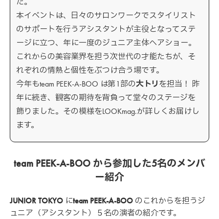
た。
本イベントは、日々のサロンワークでスタイリスト
のサポートを行うアシスタントが主役となってステ
ージに立つ、年に一度のジュニア主体ヘアショー。
これからの美容業界を担う次世代の才能たちが、そ
れぞれの情熱と個性をぶつけ合う場です。
今年もteam PEEK-A-BOO は第1部の
大トリ
を担当！ 昨
年に続き、観客の期待を背負って堂々のステージを
飾りました。その模様をLOOKmag.が詳しくお届けし
ます。
team PEEK-A-BOO から参加した5名のメンバ
ー紹介
JUNIOR TOKYO
に
team PEEK-A-BOO
のこれからを担うジ
ュニア（アシスタント）５名の演者の紹介です。