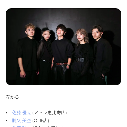
左から
佐藤 優太
(アトレ恵比寿店)
勝又 美空
(ONE店)