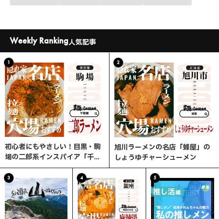
Weekly Ranking
人気記事
1
2
初心者にもやさしい！目黒・駒
旭川ラーメンの名店「蜂屋」の
場の二郎系インスパイア「千里
しょうゆチャーシューメン
眼」へ行ってみた
3
4
5