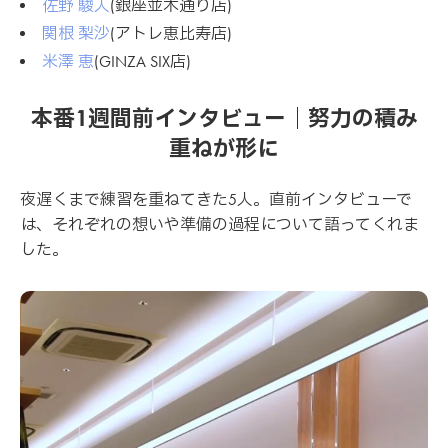
佐野 駿人
(銀座並木通り店)
関根 梨沙
(アトレ恵比寿店)
米澤 恵
(GINZA SIX店)
本番1週間前インタビュー｜努力の積み
重ねが形に
夜遅くまで練習を重ねてきた5人。直前インタビューで
は、それぞれの想いや準備の過程について語ってくれま
した。