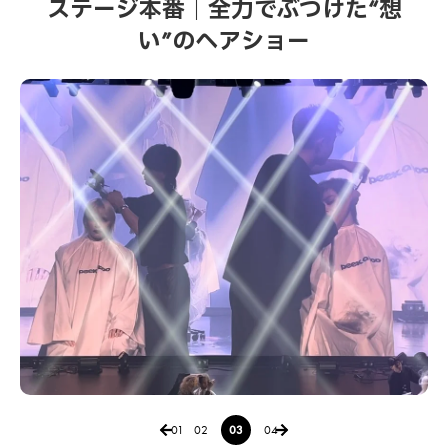
ステージ本番｜全力でぶつけた“想
い”のヘアショー
01
02
03
04