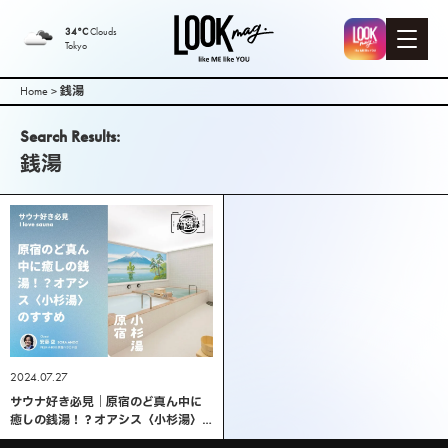
LOOK mag. |
34°C
Clouds
Tokyo
PEEK-A-BOO
Home
>
銭湯
Web
Search Results:
銭湯
Magazine（
ピークアブ
ーウェブマ
ガジン ）
2024.07.27
サウナ好き必見｜原宿のど真ん中に
癒しの銭湯！？オアシス〈小杉湯〉
のすすめ