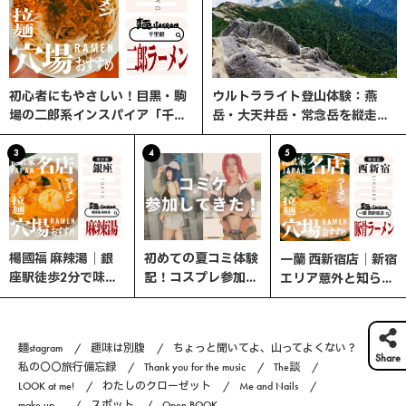
初心者にもやさしい！目黒・駒
ウルトラライト登山体験：燕
場の二郎系インスパイア「千里
岳・大天井岳・常念岳を縦走す
眼」へ行ってみた
る3日間の旅
3
4
5
楊國福 麻辣湯｜銀
初めての夏コミ体験
一蘭 西新宿店｜新宿
座駅徒歩2分で味わ
記！コスプレ参加の
エリア意外と知らな
う、選べる楽しさ×
流れと熱中症対策ま
い、ここが穴場！
やみつきスパイスの
とめ｜コスプレ編
本格マーラータン！
#6
麺stagram
趣味は別腹
ちょっと聞いてよ、山ってよくない？
Share
私の〇〇旅行備忘録
Thank you for the music
The談
LOOK at me!
わたしのクローゼット
Me and Nails
make up...
スポット
Open BOOK