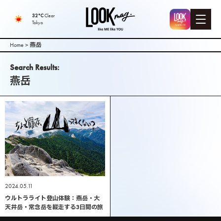
LOOK mag. |
32°C
Clear
Tokyo
PEEK-A-BOO
Home
>
燕岳
Web
Search Results:
燕岳
Magazine（
ピークアブ
ーウェブマ
ガジン ）
2024.05.11
ウルトラライト登山体験：燕岳・大
天井岳・常念岳を縦走する3日間の旅