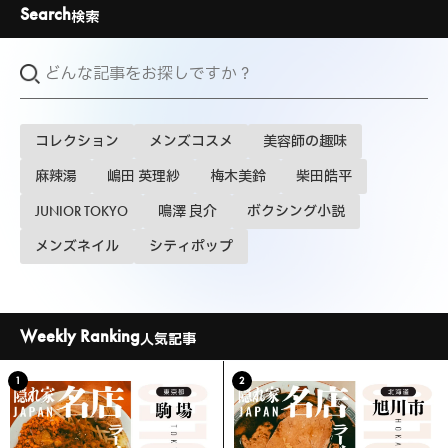
Search
検索
コレクション
メンズコスメ
美容師の趣味
麻辣湯
嶋田 英理紗
梅木美鈴
柴田皓平
JUNIOR TOKYO
鳴澤 良介
ボクシング小説
メンズネイル
シティポップ
Weekly Ranking
人気記事
1
2