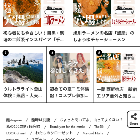
初心者にもやさしい！目黒・駒
旭川ラーメンの名店「蜂屋」の
場の二郎系インスパイア「千里
しょうゆチャーシューメン
眼」へ行ってみた
3
4
5
ウルトラライト登山
初めての夏コミ体験
一蘭 西新宿店｜新宿
体験：燕岳・大天井
記！コスプレ参加の
エリア意外と知らな
岳・常念岳を縦走す
流れと熱中症対策ま
い、ここが穴場！
る3日間の旅
とめ｜コスプレ編
#6
麺stagram
趣味は別腹
ちょっと聞いてよ、山ってよくない？
Share
私の〇〇旅行備忘録
Thank you for the music
The談
LOOK at me!
わたしのクローゼット
Me and Nails
make up...
スポット
Open BOOK