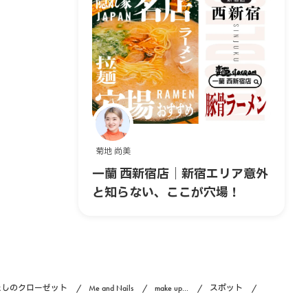
菊地 尚美
一蘭 西新宿店｜新宿エリア意外
と知らない、ここが穴場！
たしのクローゼット
Me and Nails
make up...
スポット