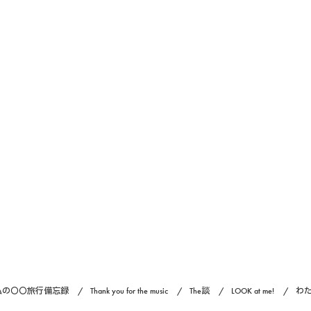
私の〇〇旅行備忘録
Thank you for the music
The談
LOOK at me!
わ