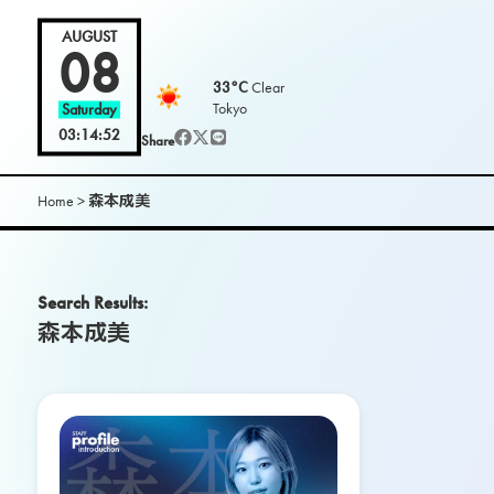
L
AUGUST
08
33°C
Clear
O
Tokyo
Saturday
03:14:53
Share
O
K
Home
>
森本成美
m
Search Results:
a
森本成美
g
.
|