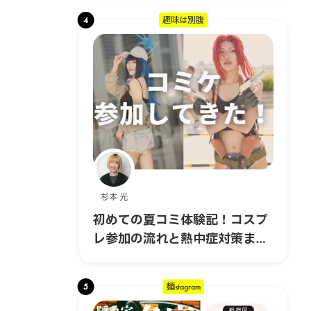
4
趣味は別腹
杉本 光
初めての夏コミ体験記！コスプ
レ参加の流れと熱中症対策まと
め｜コスプレ編 #6
5
麺stagram