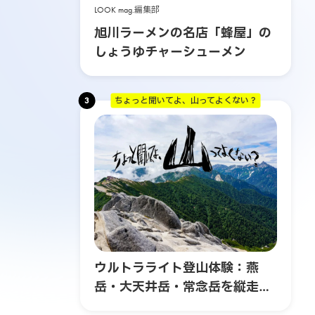
LOOK mag.編集部
旭川ラーメンの名店「蜂屋」の
しょうゆチャーシューメン
3
ちょっと聞いてよ、山ってよくない？
ウルトラライト登山体験：燕
岳・大天井岳・常念岳を縦走す
る3日間の旅