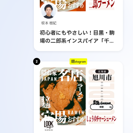
坂本 樹紀
初心者にもやさしい！目黒・駒
場の二郎系インスパイア「千里
眼」へ行ってみた
2
麺stagram