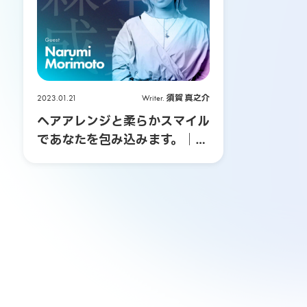
P
E
E
2023.01.21
Writer.
須賀 真之介
ヘアアレンジと柔らかスマイル
K
であなたを包み込みます。｜森
本成美
-
A
-
B
O