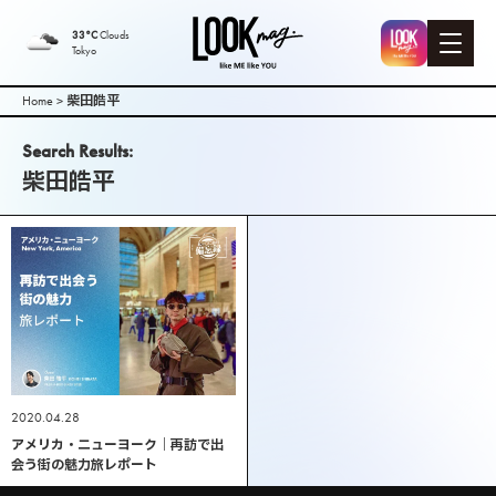
LOOK mag. |
33°C
Clouds
Tokyo
PEEK-A-BOO
Home
>
柴田皓平
Web
Search Results:
柴田皓平
Magazine（
ピークアブ
ーウェブマ
ガジン ）
2020.04.28
アメリカ・ニューヨーク｜再訪で出
会う街の魅力旅レポート