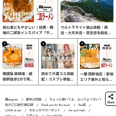
初心者にもやさしい！目黒・駒
ウルトラライト登山体験：燕
場の二郎系インスパイア「千里
岳・大天井岳・常念岳を縦走す
眼」へ行ってみた
る3日間の旅
3
4
5
楊國福 麻辣湯｜銀
初めての夏コミ体験
一蘭 西新宿店｜新宿
座駅徒歩2分で味わ
記！コスプレ参加の
エリア意外と知らな
う、選べる楽しさ×
流れと熱中症対策ま
い、ここが穴場！
やみつきスパイスの
とめ｜コスプレ編
本格マーラータン！
#6
麺stagram
趣味は別腹
ちょっと聞いてよ、山ってよくない？
Share
私の〇〇旅行備忘録
Thank you for the music
The談
LOOK at me!
わたしのクローゼット
Me and Nails
make up...
スポット
Open BOOK