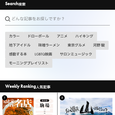
Search
検索
カラー
ドローボール
アニメ
ハイキング
地下アイドル
味噌ラーメン
東京グルメ
河野 駿
感動する本
LGBTQ映画
サロンミュージック
モーニングプレイリスト
Weekly Ranking
人気記事
1
2