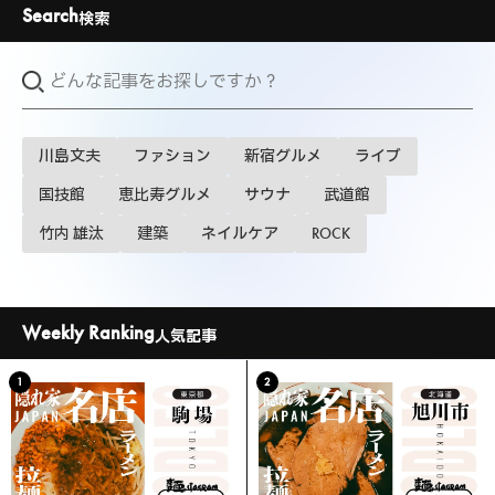
Search
検索
川島文夫
ファション
新宿グルメ
ライブ
国技館
恵比寿グルメ
サウナ
武道館
竹内 雄汰
建築
ネイルケア
ROCK
Weekly Ranking
人気記事
1
2