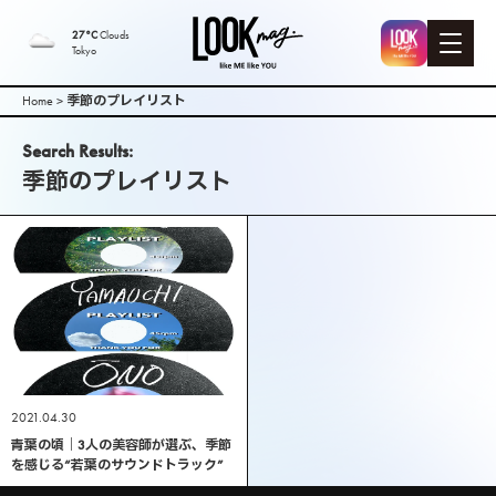
LOOK mag. |
27°C
Clouds
Tokyo
PEEK-A-BOO
Home
>
季節のプレイリスト
Web
Search Results:
季節のプレイリスト
Magazine（
ピークアブ
ーウェブマ
ガジン ）
2021.04.30
青葉の頃｜3人の美容師が選ぶ、季節
を感じる“若葉のサウンドトラック”