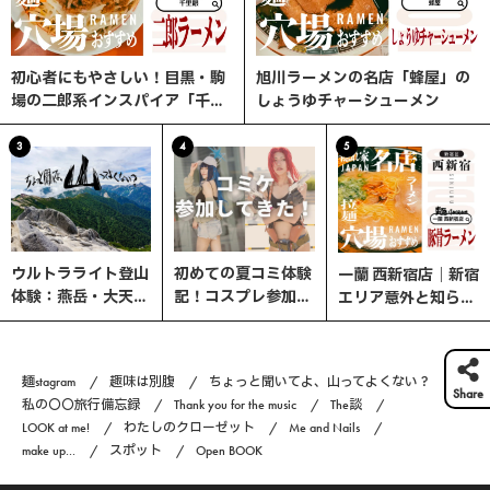
初心者にもやさしい！目黒・駒
旭川ラーメンの名店「蜂屋」の
場の二郎系インスパイア「千里
しょうゆチャーシューメン
眼」へ行ってみた
3
4
5
ウルトラライト登山
初めての夏コミ体験
一蘭 西新宿店｜新宿
体験：燕岳・大天井
記！コスプレ参加の
エリア意外と知らな
岳・常念岳を縦走す
流れと熱中症対策ま
い、ここが穴場！
る3日間の旅
とめ｜コスプレ編
#6
麺stagram
趣味は別腹
ちょっと聞いてよ、山ってよくない？
Share
私の〇〇旅行備忘録
Thank you for the music
The談
LOOK at me!
わたしのクローゼット
Me and Nails
make up...
スポット
Open BOOK