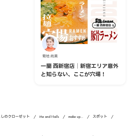
菊地 尚美
一蘭 西新宿店｜新宿エリア意外
と知らない、ここが穴場！
たしのクローゼット
Me and Nails
make up...
スポット