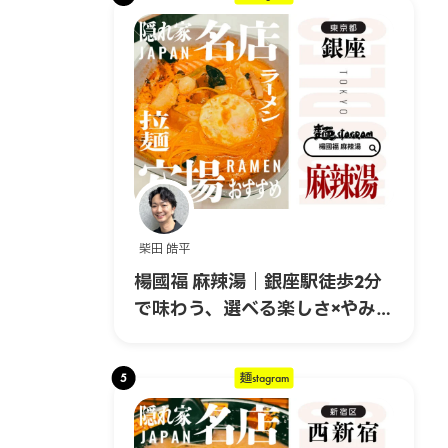
柴田 皓平
楊國福 麻辣湯｜銀座駅徒歩2分
で味わう、選べる楽しさ×やみつ
きスパイスの本格マーラータ
ン！
5
麺stagram