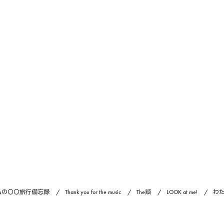
私の〇〇旅行備忘録
Thank you for the music
The談
LOOK at me!
わ