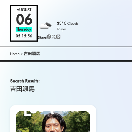
L
AUGUST
06
33°C
Clouds
O
Tokyo
Thursday
05:15:58
Share
O
K
Home
>
吉田颯馬
m
Search Results:
a
吉田颯馬
g
.
|