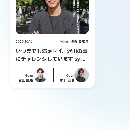
P
E
E
2023.10.16
Writer.
須賀 真之介
いつまでも満足せず、沢山の事
K
にチャレンジしています by 吉
田 颯馬
-
Guest
Guest
吉田 颯馬
木下 美咲
A
-
B
O