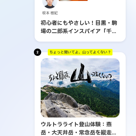
坂本 樹紀
初心者にもやさしい！目黒・駒
場の二郎系インスパイア「千里
眼」へ行ってみた
2
ちょっと聞いてよ、山ってよくない？
ウルトラライト登山体験：燕
岳・大天井岳・常念岳を縦走す