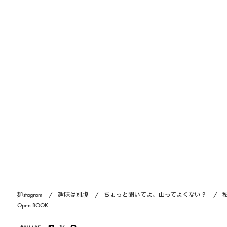
麺stagram
趣味は別腹
ちょっと聞いてよ、山ってよくない？
Open BOOK