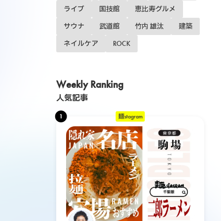
ライブ
国技館
恵比寿グルメ
サウナ
武道館
竹内 雄汰
建築
ネイルケア
ROCK
Weekly Ranking
人気記事
1
麺stagram