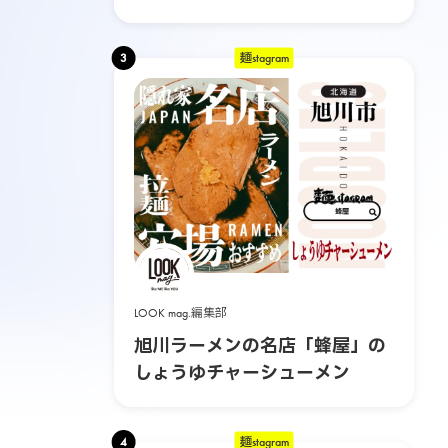
る3日間の旅
3
麺stagram
LOOK mag.編集部
旭川ラーメンの名店「蜂屋」の
しょうゆチャーシューメン
4
麺stagram