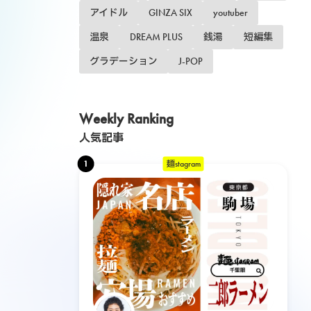
アイドル
GINZA SIX
youtuber
温泉
DREAM PLUS
銭湯
短編集
グラデーション
J-POP
Weekly Ranking
人気記事
1
麺stagram