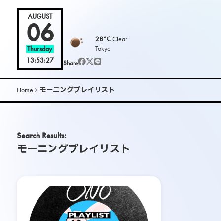
L
AUGUST
06
28°C
Clear
O
Tokyo
Thursday
13:53:29
Share
O
K
Home
>
モーニングプレイリスト
m
Search Results:
a
モーニングプレイリスト
g
.
|