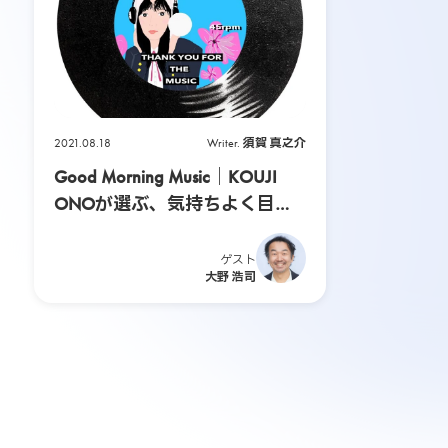
P
E
E
2021.08.18
Writer.
須賀 真之介
Good Morning Music｜KOUJI
K
ONOが選ぶ、気持ちよく目覚
めるためのプレイリスト
-
ゲスト
大野 浩司
A
-
B
O