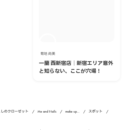
菊地 尚美
一蘭 西新宿店｜新宿エリア意外
と知らない、ここが穴場！
たしのクローゼット
Me and Nails
make up...
スポット