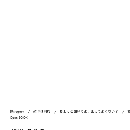
麺stagram
趣味は別腹
ちょっと聞いてよ、山ってよくない？
Open BOOK