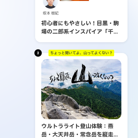
坂本 樹紀
初心者にもやさしい！目黒・駒
場の二郎系インスパイア「千里
眼」へ行ってみた
2
ちょっと聞いてよ、山ってよくない？
ウルトラライト登山体験：燕
岳・大天井岳・常念岳を縦走す