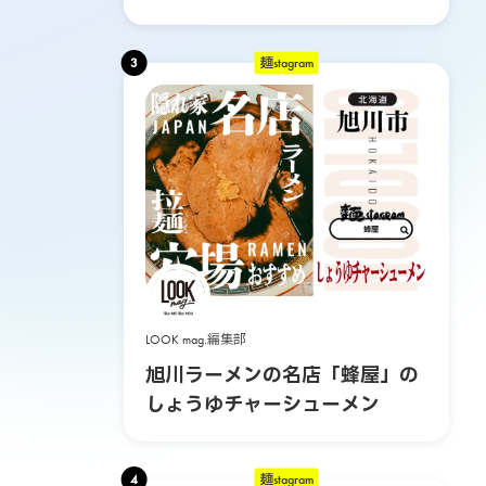
る3日間の旅
3
麺stagram
LOOK mag.編集部
旭川ラーメンの名店「蜂屋」の
しょうゆチャーシューメン
4
麺stagram