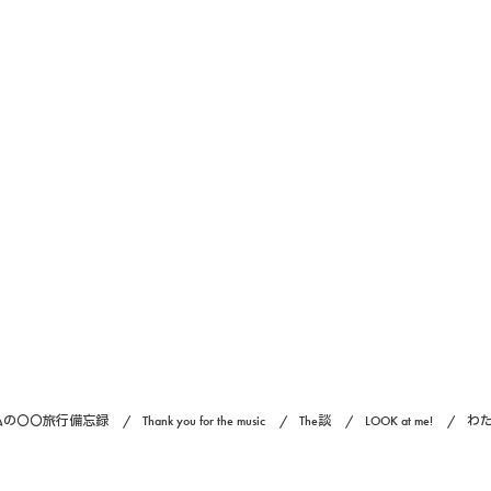
私の〇〇旅行備忘録
Thank you for the music
The談
LOOK at me!
わ