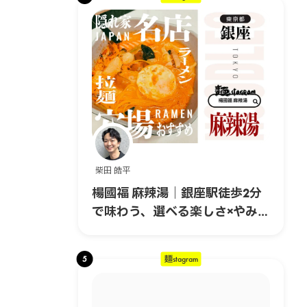
柴田 皓平
楊國福 麻辣湯｜銀座駅徒歩2分
で味わう、選べる楽しさ×やみつ
きスパイスの本格マーラータ
ン！
5
麺stagram