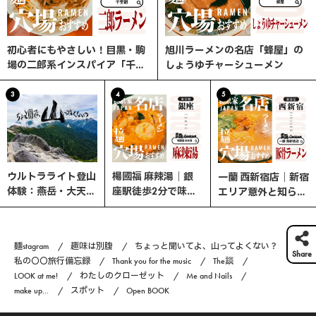
初心者にもやさしい！目黒・駒
旭川ラーメンの名店「蜂屋」の
場の二郎系インスパイア「千里
しょうゆチャーシューメン
眼」へ行ってみた
3
4
5
ウルトラライト登山
楊國福 麻辣湯｜銀
一蘭 西新宿店｜新宿
体験：燕岳・大天井
座駅徒歩2分で味わ
エリア意外と知らな
岳・常念岳を縦走す
う、選べる楽しさ×
い、ここが穴場！
る3日間の旅
やみつきスパイスの
本格マーラータン！
麺stagram
趣味は別腹
ちょっと聞いてよ、山ってよくない？
Share
私の〇〇旅行備忘録
Thank you for the music
The談
LOOK at me!
わたしのクローゼット
Me and Nails
make up...
スポット
Open BOOK