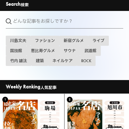
Search
検索
川島文夫
ファション
新宿グルメ
ライブ
国技館
恵比寿グルメ
サウナ
武道館
竹内 雄汰
建築
ネイルケア
ROCK
Weekly Ranking
人気記事
1
2