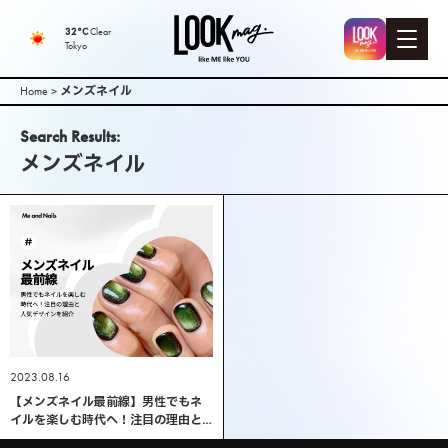
LOOK mag. |
32°C
Clear
Tokyo
PEEK-A-BOO
Home
>
メンズネイル
Web
Search Results:
メンズネイル
Magazine（
ピークアブ
ーウェブマ
ガジン ）
2023.08.16
【メンズネイル最前線】男性でもネ
イルを楽しむ時代へ！注目の理由と
人気デザインを紹介