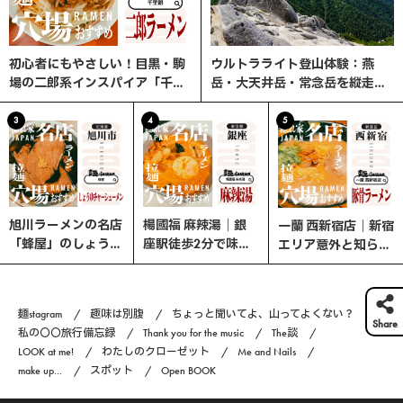
初心者にもやさしい！目黒・駒
ウルトラライト登山体験：燕
場の二郎系インスパイア「千里
岳・大天井岳・常念岳を縦走す
眼」へ行ってみた
る3日間の旅
3
4
5
旭川ラーメンの名店
楊國福 麻辣湯｜銀
一蘭 西新宿店｜新宿
「蜂屋」のしょうゆ
座駅徒歩2分で味わ
エリア意外と知らな
チャーシューメン
う、選べる楽しさ×
い、ここが穴場！
やみつきスパイスの
本格マーラータン！
麺stagram
趣味は別腹
ちょっと聞いてよ、山ってよくない？
Share
私の〇〇旅行備忘録
Thank you for the music
The談
LOOK at me!
わたしのクローゼット
Me and Nails
make up...
スポット
Open BOOK