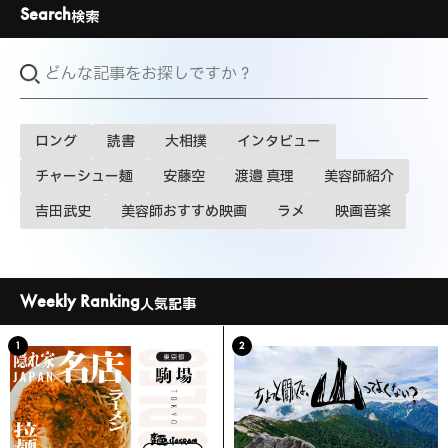
Search
検索
ロング
読書
大相撲
インタビュー
チャーシュー麺
安藤空
渡邉 真理
美容師紹介
吉田武史
美容師おすすめ映画
ラメ
映画音楽
Weekly Ranking
人気記事
1
2