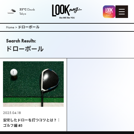
LOOK mag. |
33°C
Clouds
Tokyo
PEEK-A-BOO
Home
>
ドローボール
Web
Search Results:
ドローボール
Magazine（
ピークアブ
ーウェブマ
ガジン ）
2025.04.18
安定したドローを打つコツとは？｜
ゴルフ編 #5