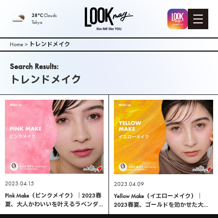
LOOK mag. |
28°C
Clouds
Tokyo
PEEK-A-BOO
Home
>
トレンドメイク
Web
Search Results:
トレンドメイク
Magazine（
ピークアブ
ーウェブマ
ガジン ）
2023.04.15
2023.04.09
Pink Make（ピンクメイク）｜2023春
Yellow Make（イエローメイク）｜
夏、大人かわいいを叶えるラベンダ
2023春夏、ゴールドを効かせた大人
ーピンクメイク
のメイク術