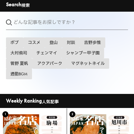
Search
検索
ボブ
コスメ
登山
対談
吉野歩惟
大村侑司
チェンマイ
シャンプー甲子園
菅野 夏帆
アクアパーク
マグネットネイル
通勤BGM
Weekly Ranking
人気記事
1
2