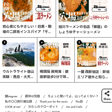
初心者にもやさしい！目黒・駒
旭川ラーメンの名店「蜂屋」の
場の二郎系インスパイア「千里
しょうゆチャーシューメン
眼」へ行ってみた
3
4
5
ウルトラライト登山
楊國福 麻辣湯｜銀
一蘭 西新宿店｜新宿
体験：燕岳・大天井
座駅徒歩2分で味わ
エリア意外と知らな
岳・常念岳を縦走す
う、選べる楽しさ×
い、ここが穴場！
る3日間の旅
やみつきスパイスの
本格マーラータン！
麺stagram
趣味は別腹
ちょっと聞いてよ、山ってよくない？
Share
私の〇〇旅行備忘録
Thank you for the music
The談
LOOK at me!
わたしのクローゼット
Me and Nails
make up...
スポット
Open BOOK