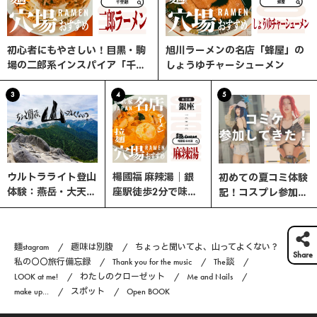
初心者にもやさしい！目黒・駒
旭川ラーメンの名店「蜂屋」の
場の二郎系インスパイア「千里
しょうゆチャーシューメン
眼」へ行ってみた
3
4
5
ウルトラライト登山
楊國福 麻辣湯｜銀
初めての夏コミ体験
体験：燕岳・大天井
座駅徒歩2分で味わ
記！コスプレ参加の
岳・常念岳を縦走す
う、選べる楽しさ×
流れと熱中症対策ま
る3日間の旅
やみつきスパイスの
とめ｜コスプレ編
本格マーラータン！
#6
麺stagram
趣味は別腹
ちょっと聞いてよ、山ってよくない？
Share
私の〇〇旅行備忘録
Thank you for the music
The談
LOOK at me!
わたしのクローゼット
Me and Nails
make up...
スポット
Open BOOK