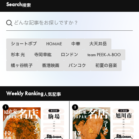
Search
検索
ショートボブ
HOMME
中華
大天井岳
杉本 光
寺岡幸紘
ロンドン
team PEEK-A-BOO
橋ヶ谷桃子
香港映画
バンコク
初夏の音楽
Weekly Ranking
人気記事
1
2