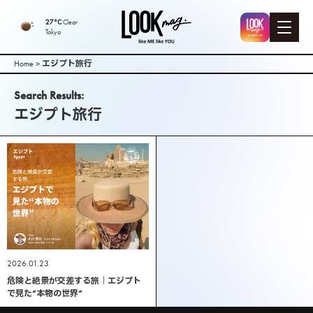
LOOK mag. |
27°C
Clear
Tokyo
PEEK-A-BOO
Home
>
エジプト旅行
Web
Search Results:
エジプト旅行
Magazine（
ピークアブ
ーウェブマ
ガジン ）
2026.01.23
危険と絶景が交差する旅｜エジプト
で見た“本物の世界”